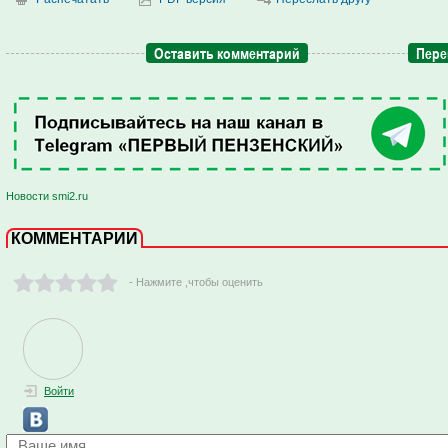
Оставить комментарий
Пере
Новости smi2.ru
КОММЕНТАРИИ
- Нажмите ,чтобы оценить
Войти