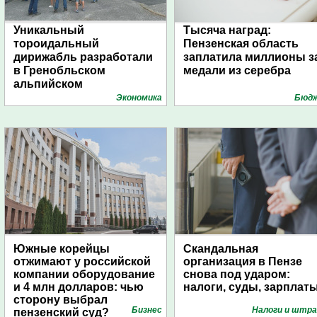
Уникальный
Тысяча наград:
тороидальный
Пензенская область
дирижабль разработали
заплатила миллионы з
в Гренобльском
медали из серебра
альпийском
университете
Экономика
Бюд
Южные корейцы
Скандальная
отжимают у российской
организация в Пензе
компании оборудование
снова под ударом:
и 4 млн долларов: чью
налоги, суды, зарплат
сторону выбрал
Бизнес
Налоги и штр
пензенский суд?