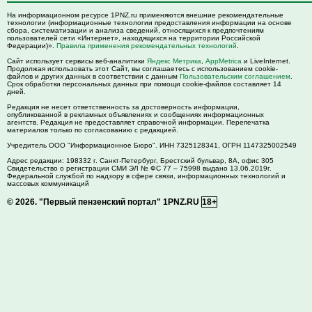
На информационном ресурсе 1PNZ.ru применяются внешние рекомендательные
технологии (информационные технологии предоставления информации на основе
сбора, систематизации и анализа сведений, относящихся к предпочтениям
пользователей сети «Интернет», находящихся на территории Российской
Федерации)».
Правила применения рекомендательных технологий
.
Сайт использует сервисы веб-аналитики
Яндекс Метрика
,
AppMetrica
и LiveInternet.
Продолжая использовать этот Сайт, вы соглашаетесь с использованием cookie-
файлов и других данных в соответствии с данным
Пользовательским соглашением
.
Срок обработки персональных данных при помощи cookie-файлов составляет 14
дней.
Редакция не несет ответственность за достоверность информации,
опубликованной в рекламных объявлениях и сообщениях информационных
агентств. Редакция не предоставляет справочной информации. Перепечатка
материалов только по согласованию с редакцией.
Учредитель ООО "Информационное Бюро". ИНН 7325128341, ОГРН 1147325002549
Адрес редакции:
198332
г. Санкт-Петербург,
Брестский бульвар, 8А, офис 305
Свидетельство о регистрации СМИ ЭЛ № ФС 77 – 75998 выдано 13.06.2019г.
Федеральной службой по надзору в сфере связи, информационных технологий и
массовых коммуникаций
© 2026.
"Первый пензенский портал" 1PNZ.RU
18+