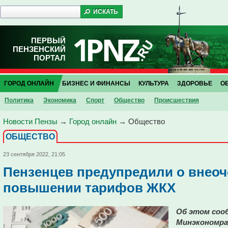
ПЕРВЫЙ
ПЕНЗЕНСКИЙ
ПОРТАЛ
ГОРОД ОНЛАЙН
БИЗНЕС И ФИНАНСЫ
КУЛЬТУРА
ЗДОРОВЬЕ
О
Политика
Экономика
Спорт
Общество
Проиcшествия
Новости Пензы
→
Город онлайн
→
Общество
ОБЩЕСТВО
23 сентября 2022, 21:05
Пензенцев предупредили о внео
повышении тарифов ЖКХ
Об этом сооб
Минэкономра