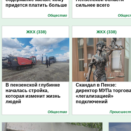
придется платить больше
сильнее всего
Общество
Общес
ЖКХ (338)
ЖКХ (338)
В пензенской глубинке
Скандал в Пензе:
началась стройка,
директор МУПа торгов
которая изменит жизнь
«легализацией»
людей
подключений
Общество
Проиcшест