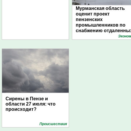
Мурманская область
оценит проект
пензенских
промышленников по
снабжению отдаленны
поселений с помощью
Эконом
дирижаблей
Сирены в Пензе и
области 27 июля: что
происходит?
Проиcшествия