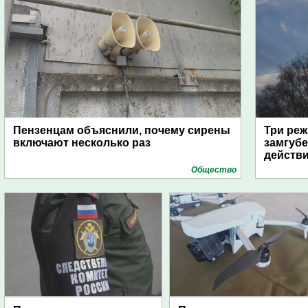
Пензенцам объяснили, почему сирены
Три реж
включают несколько раз
замгубе
действ
Общество