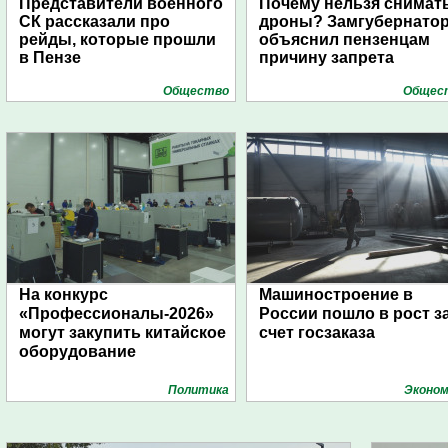
Представители военного
Почему нельзя снимат
СК рассказали про
дроны? Замгубернато
рейды, которые прошли
объяснил пензенцам
в Пензе
причину запрета
Общество
Общес
На конкурс
Машиностроение в
«Профессионалы-2026»
России пошло в рост з
могут закупить китайское
счет госзаказа
оборудование
Политика
Эконом