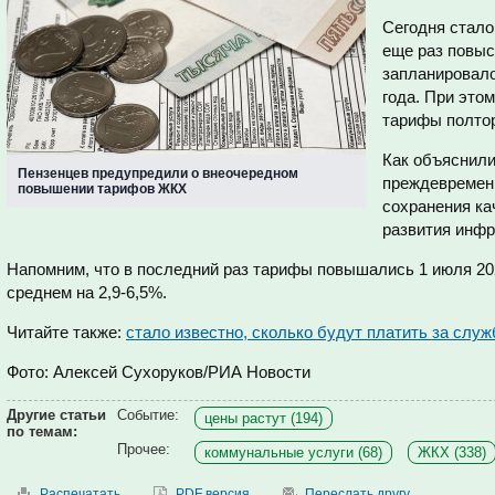
Сегодня стало 
еще раз повы
запланировало
года. При это
тарифы полтор
Как объяснили
Пензенцев предупредили о внеочередном
преждевремен
повышении тарифов ЖКХ
сохранения ка
развития инф
Напомним, что в последний раз тарифы повышались 1 июля 202
среднем на 2,9-6,5%.
Читайте также:
стало известно, сколько будут платить за сл
Фото: Алексей Сухоруков/РИА Новости
Другие статьи
Событие:
цены растут (194)
по темам:
Прочее:
коммунальные услуги (68)
ЖКХ (338)
Распечатать
PDF версия
Переслать другу