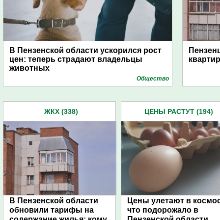
В Пензенской области ускорился рост
Пензен
цен: теперь страдают владельцы
кварти
животных
Общество
ЖКХ (338)
ЦЕНЫ РАСТУТ (194)
В Пензенской области
Цены улетают в космос
обновили тарифы на
что подорожало в
содержание жилья: кому
Пензенской области