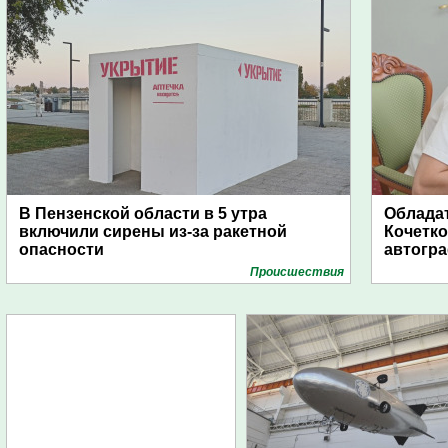
В Пензенской области в 5 утра
Обладат
включили сирены из-за ракетной
Кочетко
опасности
автогр
Проиcшествия