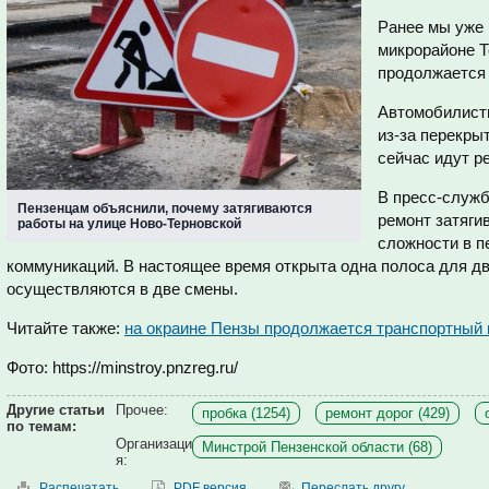
Ранее мы уже 
микрорайоне Т
продолжается 
Автомобилист
из-за перекры
сейчас идут р
В пресс-служб
Пензенцам объяснили, почему затягиваются
ремонт затягив
работы на улице Ново-Терновской
сложности в п
коммуникаций. В настоящее время открыта одна полоса для д
осуществляются в две смены.
Читайте также:
на окраине Пензы продолжается транспортный
Фото: https://minstroy.pnzreg.ru/
Другие статьи
Прочее:
пробка (1254)
ремонт дорог (429)
по темам:
Организаци
Минстрой Пензенской области (68)
я:
Распечатать
PDF версия
Переслать другу