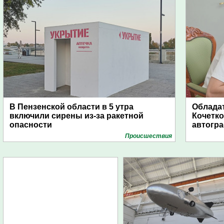
В Пензенской области в 5 утра
Обладат
включили сирены из-за ракетной
Кочетко
опасности
автогр
Проиcшествия