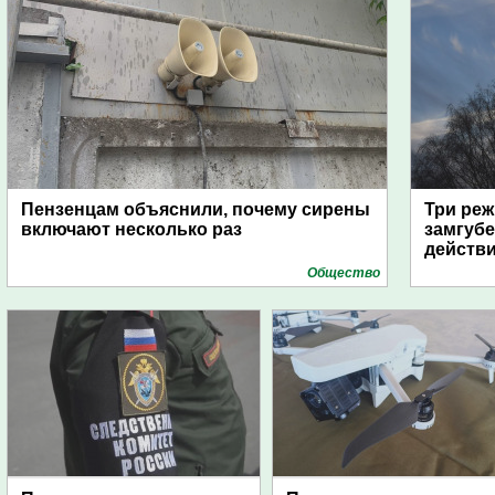
Пензенцам объяснили, почему сирены
Три реж
включают несколько раз
замгубе
действ
Общество