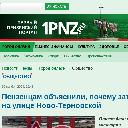
ПЕРВЫЙ
ПЕНЗЕНСКИЙ
ПОРТАЛ
ГОРОД ОНЛАЙН
БИЗНЕС И ФИНАНСЫ
КУЛЬТУРА
ЗДОРОВЬЕ
О
Политика
Экономика
Спорт
Общество
Проиcшествия
Новости Пензы
→
Город онлайн
→
Общество
ОБЩЕСТВО
10 ноября 2023, 12:45
Пензенцам объяснили, почему за
на улице Ново-Терновской
Ответ дали 
минстроя.