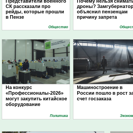
Представители военного
Почему нельзя снимат
СК рассказали про
дроны? Замгубернато
рейды, которые прошли
объяснил пензенцам
в Пензе
причину запрета
Общество
Общес
На конкурс
Машиностроение в
«Профессионалы-2026»
России пошло в рост з
могут закупить китайское
счет госзаказа
оборудование
Политика
Эконом