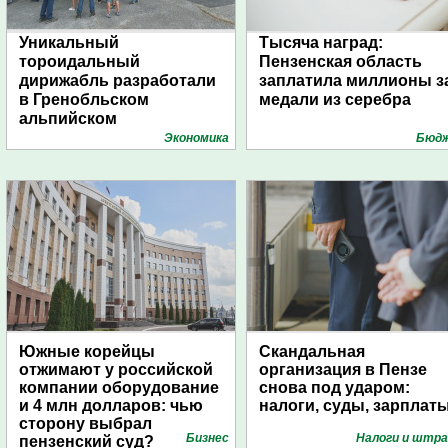
Уникальный
Тысяча наград:
тороидальный
Пензенская область
дирижабль разработали
заплатила миллионы з
в Гренобльском
медали из серебра
альпийском
университете
Экономика
Бюд
Южные корейцы
Скандальная
отжимают у российской
организация в Пензе
компании оборудование
снова под ударом:
и 4 млн долларов: чью
налоги, суды, зарплат
сторону выбрал
Бизнес
Налоги и штр
пензенский суд?