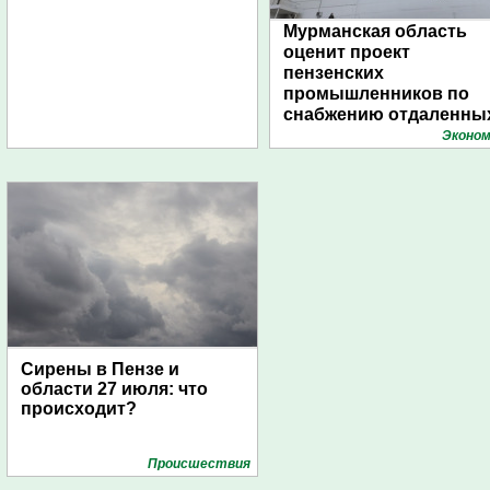
Мурманская область
оценит проект
пензенских
промышленников по
снабжению отдаленны
поселений с помощью
Эконом
дирижаблей
Сирены в Пензе и
области 27 июля: что
происходит?
Проиcшествия