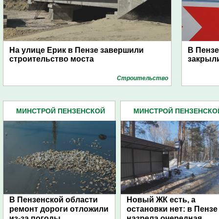
На улице Ерик в Пензе завершили
В Пензе
строительство моста
закрыли
Строительство
МИНСТРОЙ ПЕНЗЕНСКОЙ
МИНСТРОЙ ПЕНЗЕНСКО
ОБЛАСТИ (68)
ОБЛАСТИ (68)
В Пензенской области
Новый ЖК есть, а
ремонт дороги отложили
остановки нет: в Пензе
из-за погоды
назрела очередная