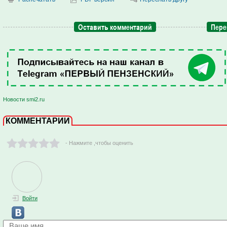
Оставить комментарий
Пере
Новости smi2.ru
КОММЕНТАРИИ
- Нажмите ,чтобы оценить
Войти