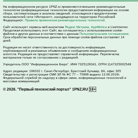
На информационном ресурсе 1PNZ.ru применяются внешние рекомендательные
технологии (информационные технологии предоставления информации на основе
сбора, систематизации и анализа сведений, относящихся к предпочтениям
пользователей сети «Интернет», находящихся на территории Российской
Федерации)».
Правила применения рекомендательных технологий
.
Сайт использует сервисы веб-аналитики
Яндекс Метрика
,
AppMetrica
и LiveInternet.
Продолжая использовать этот Сайт, вы соглашаетесь с использованием cookie-
файлов и других данных в соответствии с данным
Пользовательским соглашением
.
Срок обработки персональных данных при помощи cookie-файлов составляет 14
дней.
Редакция не несет ответственность за достоверность информации,
опубликованной в рекламных объявлениях и сообщениях информационных
агентств. Редакция не предоставляет справочной информации. Перепечатка
материалов только по согласованию с редакцией.
Учредитель ООО "Информационное Бюро". ИНН 7325128341, ОГРН 1147325002549
Адрес редакции:
198332
г. Санкт-Петербург,
Брестский бульвар, 8А, офис 305
Свидетельство о регистрации СМИ ЭЛ № ФС 77 – 75998 выдано 13.06.2019г.
Федеральной службой по надзору в сфере связи, информационных технологий и
массовых коммуникаций
© 2026.
"Первый пензенский портал" 1PNZ.RU
18+