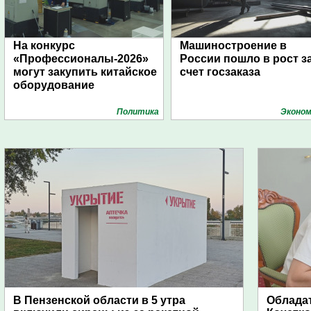
На конкурс
Машиностроение в
«Профессионалы-2026»
России пошло в рост з
могут закупить китайское
счет госзаказа
оборудование
Политика
Эконом
В Пензенской области в 5 утра
Обладат