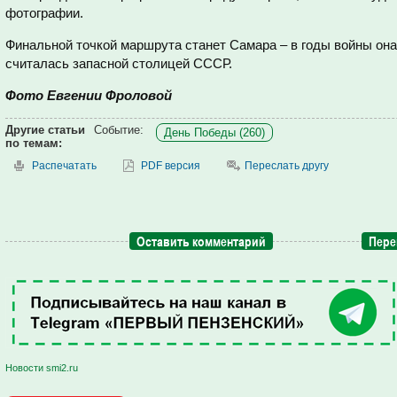
фотографии.
Финальной точкой маршрута станет Самара – в годы войны он
считалась запасной столицей СССР.
Фото Евгении Фроловой
Другие статьи
Событие:
День Победы (260)
по темам:
Распечатать
PDF версия
Переслать другу
Оставить комментарий
Пере
Новости smi2.ru