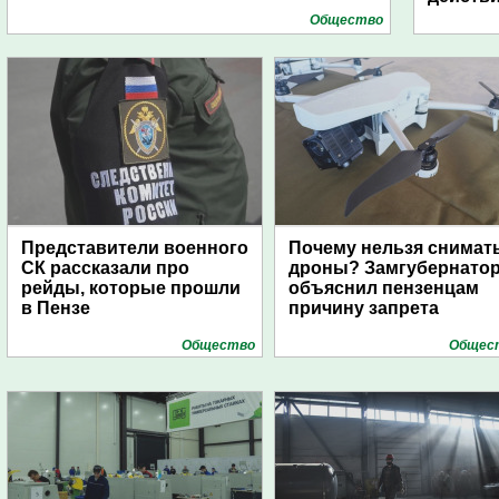
Общество
Представители военного
Почему нельзя снимат
СК рассказали про
дроны? Замгубернато
рейды, которые прошли
объяснил пензенцам
в Пензе
причину запрета
Общество
Общес