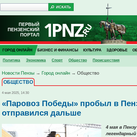
ПЕРВЫЙ
ПЕНЗЕНСКИЙ
ПОРТАЛ
ГОРОД ОНЛАЙН
БИЗНЕС И ФИНАНСЫ
КУЛЬТУРА
ЗДОРОВЬЕ
О
Политика
Экономика
Спорт
Общество
Проиcшествия
Новости Пензы
→
Город онлайн
→
Общество
ОБЩЕСТВО
4 мая 2025, 14:30
«Паровоз Победы» пробыл в Пенз
отправился дальше
4 мая в Пенз
легендарный