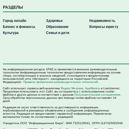
РАЗДЕЛЫ
Город онлайн
Здоровье
Недвижимость
Бизнес и финансы
Образование
Вопросы юристу
Культура
Семья и дети
На информационном ресурсе 1PNZ.ru применяются внешние рекомендательные
технологии (информационные технологии предоставления информации на основе
сбора, систематизации и анализа сведений, относящихся к предпочтениям
пользователей сети «Интернет», находящихся на территории Российской
Федерации)».
Правила применения рекомендательных технологий
.
Сайт использует сервисы веб-аналитики
Яндекс Метрика
,
AppMetrica
и LiveInternet.
Продолжая использовать этот Сайт, вы соглашаетесь с использованием cookie-
файлов и других данных в соответствии с данным
Пользовательским соглашением
.
Срок обработки персональных данных при помощи cookie-файлов составляет 14
дней.
Редакция не несет ответственность за достоверность информации,
опубликованной в рекламных объявлениях и сообщениях информационных
агентств. Редакция не предоставляет справочной информации. Перепечатка
материалов только по согласованию с редакцией.
Учредитель ООО "Информационное Бюро". ИНН 7325128341, ОГРН 1147325002549