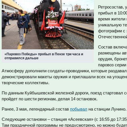
Ретросостав,
прибыл в 10:00
время жители 
уникальную те
фотографии с 
Отечественно
Состав включа
размещены ав
«Паровоз Победы» пробыл в Пензе три часа и
отправился дальше
орудия, броне
паровоз серии
Атмосферу дополнили солдаты-проводники, которые раздавали
демонстрировали макеты оружия и приглашали всех на угощени
творческие коллективы.
По данным Куйбышевской железной дороги, поезд стартовал со
пройдет по шести регионам, делая 14 остановок.
Ранее, 3 мая, легендарный состав
побывал
на станции Лунино.
Следующие остановки – станция «Асеевская» (с 16:55 до 17:35) 
Там праздничной программы не предусмотрено, но можно будет