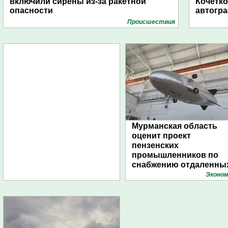
включили сирены из-за ракетной
Кочетко
опасности
автогр
Проиcшествия
Мурманская область
оценит проект
пензенских
промышленников по
снабжению отдаленны
поселений с помощью
Эконом
дирижаблей