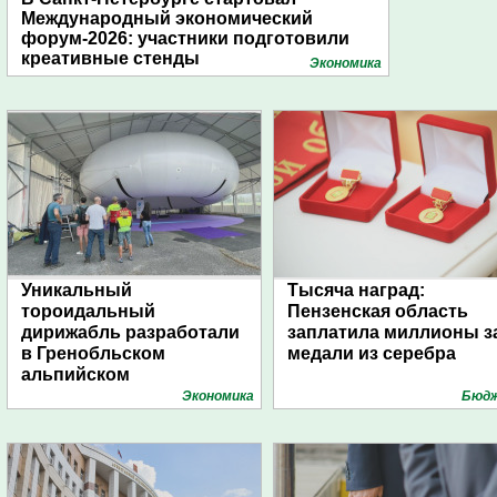
Международный экономический
форум-2026: участники подготовили
креативные стенды
Экономика
Уникальный
Тысяча наград:
тороидальный
Пензенская область
дирижабль разработали
заплатила миллионы з
в Гренобльском
медали из серебра
альпийском
университете
Экономика
Бюд