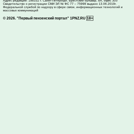
Адрес редакции:
198332
г. Санкт-Петербург,
Брестский бульвар, 8А, офис 305
Свидетельство о регистрации СМИ ЭЛ № ФС 77 – 75998 выдано 13.06.2019г.
Федеральной службой по надзору в сфере связи, информационных технологий и
массовых коммуникаций
© 2026.
"Первый пензенский портал" 1PNZ.RU
18+