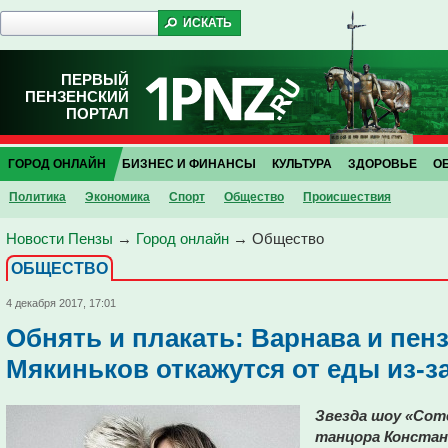
ПЕРВЫЙ
ПЕНЗЕНСКИЙ
ПОРТАЛ
ГОРОД ОНЛАЙН
БИЗНЕС И ФИНАНСЫ
КУЛЬТУРА
ЗДОРОВЬЕ
О
Политика
Экономика
Спорт
Общество
Проиcшествия
Новости Пензы
→
Город онлайн
→
Общество
ОБЩЕСТВО
4 декабря 2017, 17:01
Обнять и плакать: Варнава и пен
Мякиньков откажутся от еды из-з
Звезда шоу «Com
танцора Конста