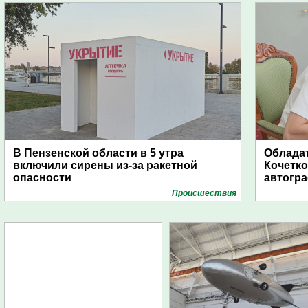
В Пензенской области в 5 утра
Обладат
включили сирены из-за ракетной
Кочетко
опасности
автогр
Проиcшествия