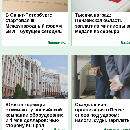
В Санкт-Петербурге
Тысяча наград:
стартовал III
Пензенская область
Международный форум
заплатила миллионы з
«ИИ – будущее сегодня»
медали из серебра
Экономика
Бюд
Южные корейцы
Скандальная
отжимают у российской
организация в Пензе
компании оборудование
снова под ударом:
и 4 млн долларов: чью
налоги, суды, зарплат
сторону выбрал
Бизнес
Налоги и штр