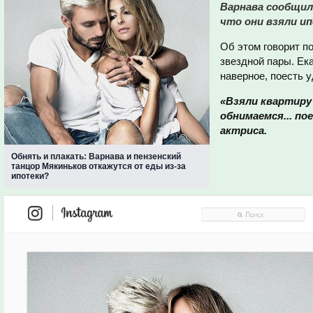
Варнава сообщила
что они взяли ип
Об этом говорит п
звездной пары. Ека
наверное, поесть у
«Взяли квартиру 
обнимаемся... по
актриса.
Обнять и плакать: Варнава и пензенский
танцор Мякиньков откажутся от еды из-за
ипотеки?