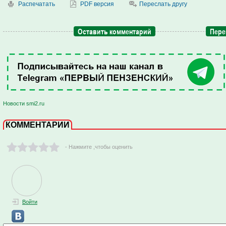
Распечатать
PDF версия
Переслать другу
Оставить комментарий
Пере
Новости smi2.ru
КОММЕНТАРИИ
- Нажмите ,чтобы оценить
Войти