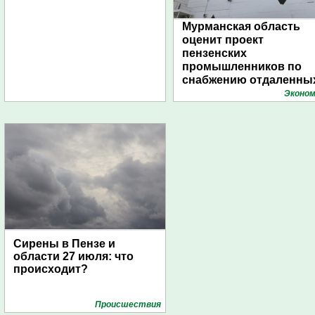
Мурманская область
оценит проект
пензенских
промышленников по
снабжению отдаленны
поселений с помощью
Эконом
дирижаблей
Сирены в Пензе и
области 27 июля: что
происходит?
Проиcшествия