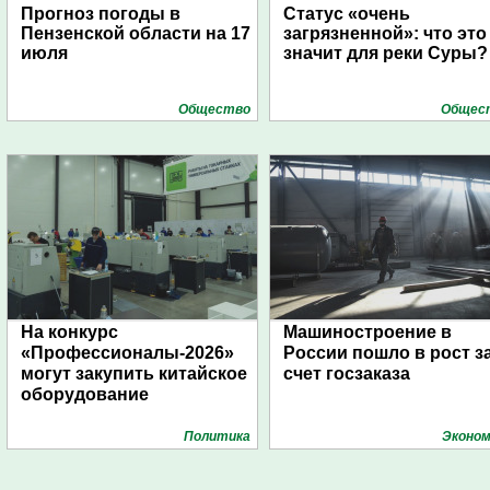
Прогноз погоды в
Статус «очень
Пензенской области на 17
загрязненной»: что это
июля
значит для реки Суры?
Общество
Общес
На конкурс
Машиностроение в
«Профессионалы-2026»
России пошло в рост з
могут закупить китайское
счет госзаказа
оборудование
Политика
Эконом