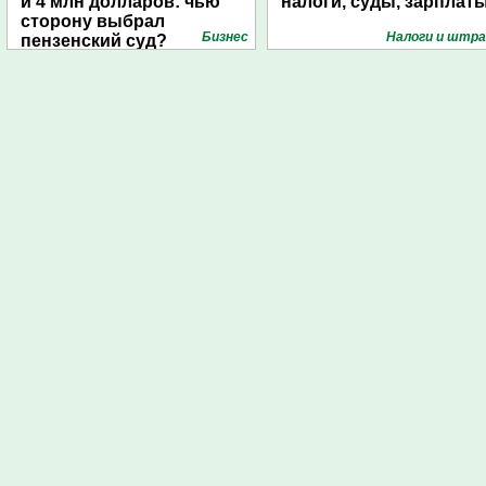
и 4 млн долларов: чью
налоги, суды, зарплат
сторону выбрал
Бизнес
Налоги и штр
пензенский суд?