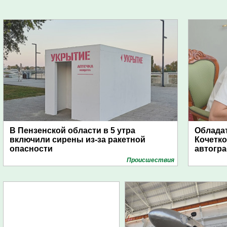
В Пензенской области в 5 утра
Обладат
включили сирены из-за ракетной
Кочетко
опасности
автогр
Проиcшествия