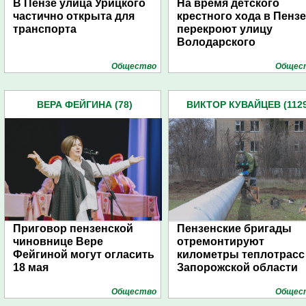
В Пензе улица Урицкого
На время детского
частично открыта для
крестного хода в Пензе
транспорта
перекроют улицу
Володарского
Общество
Общес
ВЕРА ФЕЙГИНА (78)
ВИКТОР КУВАЙЦЕВ (1129
Приговор пензенской
Пензенские бригады
чиновнице Вере
отремонтируют
Фейгиной могут огласить
километры теплотрасс
18 мая
Запорожской области
Общество
Общес