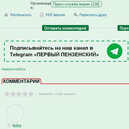
Организаци
Пресс-служба мэрии (128)
я:
Распечатать
PDF версия
Переслать другу
Оставить комментарий
Пере
Новости smi2.ru
КОММЕНТАРИИ
- Нажмите ,чтобы оценить
Войти