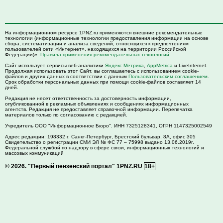
На информационном ресурсе 1PNZ.ru применяются внешние рекомендательные
технологии (информационные технологии предоставления информации на основе
сбора, систематизации и анализа сведений, относящихся к предпочтениям
пользователей сети «Интернет», находящихся на территории Российской
Федерации)».
Правила применения рекомендательных технологий
.
Сайт использует сервисы веб-аналитики
Яндекс Метрика
,
AppMetrica
и LiveInternet.
Продолжая использовать этот Сайт, вы соглашаетесь с использованием cookie-
файлов и других данных в соответствии с данным
Пользовательским соглашением
.
Срок обработки персональных данных при помощи cookie-файлов составляет 14
дней.
Редакция не несет ответственность за достоверность информации,
опубликованной в рекламных объявлениях и сообщениях информационных
агентств. Редакция не предоставляет справочной информации. Перепечатка
материалов только по согласованию с редакцией.
Учредитель ООО "Информационное Бюро". ИНН 7325128341, ОГРН 1147325002549
Адрес редакции:
198332
г. Санкт-Петербург,
Брестский бульвар, 8А, офис 305
Свидетельство о регистрации СМИ ЭЛ № ФС 77 – 75998 выдано 13.06.2019г.
Федеральной службой по надзору в сфере связи, информационных технологий и
массовых коммуникаций
© 2026.
"Первый пензенский портал" 1PNZ.RU
18+