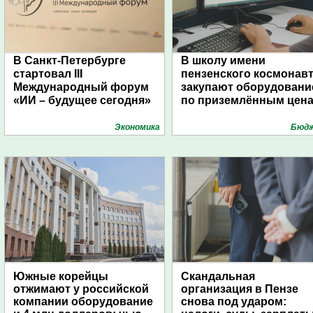
В Санкт-Петербурге
В школу имени
стартовал III
пензенского космонав
Международный форум
закупают оборудовани
«ИИ – будущее сегодня»
по приземлённым цен
Экономика
Бюд
Южные корейцы
Скандальная
отжимают у российской
организация в Пензе
компании оборудование
снова под ударом: