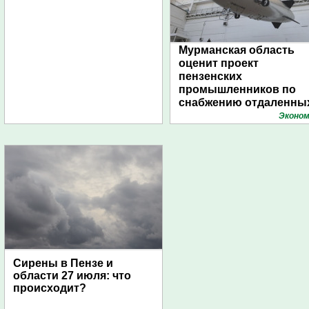
Мурманская область
оценит проект
пензенских
промышленников по
снабжению отдаленны
поселений с помощью
Эконом
дирижаблей
Сирены в Пензе и
области 27 июля: что
происходит?