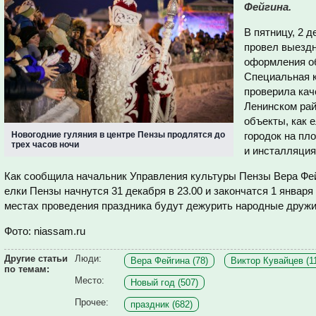
Фейгина.
В пятницу, 2 
провел выезд
оформления об
Специальная 
проверила
кач
Ленинском рай
объекты, как
е
Новогодние гуляния в центре Пензы продлятся до
городок на пл
трех часов ночи
и
инсталляция
Как сообщила начальник Управления культуры Пензы Вера Фей
елки Пензы начнутся 31 декабря в 23.00 и закончатся 1 января 
местах проведения праздника будут дежурить народные дружи
Фото: niassam.ru
Другие статьи
Люди:
Вера Фейгина (78)
Виктор Кувайцев (1
по темам:
Место:
Новый год (507)
Прочее:
праздник (682)