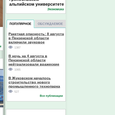
альпийском университете
Экономика
ПОПУЛЯРНОЕ
ОБСУЖДАЕМОЕ
Ракетная опасность: 8 августа
в Пензенской области
включили звуковое
оповещение
я
1387
В ночь на 4 августа в
Пензенской области
нейтрализовали вражеские
дроны
1065
В Жуковском началось
строительство нового
промышленного технопарка
527
Все публикации