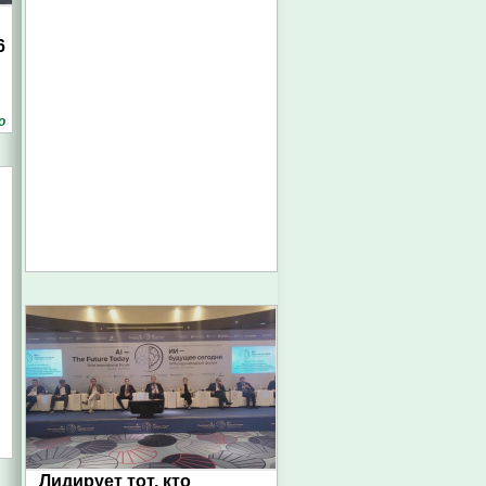
6
о
Лидирует тот, кто