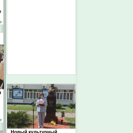
е
о
н
о
Новый культурный