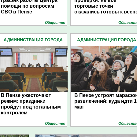
график работы Центра
проверки: не все
помощи по вопросам
торговые точки
СВО в Пензе
оказались готовы к весн
Общество
Обществ
АДМИНИСТРАЦИЯ ГОРОДА
АДМИНИСТРАЦИЯ ГОРОДА
(4939)
(4939)
В Пензе ужесточают
В Пензе устроят марафо
режим: праздники
развлечений: куда идти 1
пройдут под тотальным
мая
контролем
Общество
Обществ