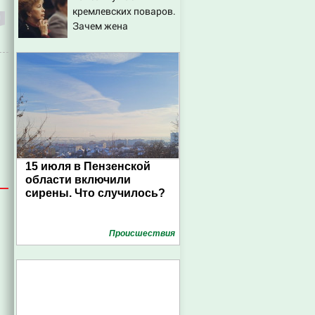
кремлевских поваров.
Зачем жена
Горбачева требовала
пять видов каши
каждое утро?
15 июля в Пензенской
области включили
сирены. Что случилось?
Проиcшествия