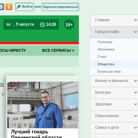
или
Войти
Зарегистрироваться
Главная
вс
, 9 августа
18+
14
:
28
Город онлайн
Политика
Экономика
ОСЫ ЮРИСТУ
ВСЕ СЕРВИСЫ
Спорт
Общество
Проиcшествия
Бизнес и финансы
на
Культура
0
Здоровье
Образование
Семья и дети
Лучший токарь
Пензенской области