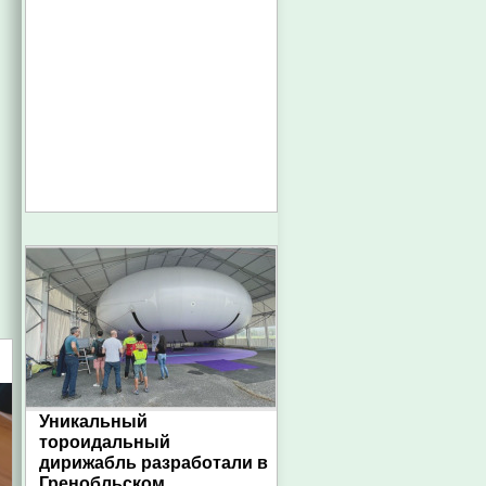
Уникальный
тороидальный
дирижабль разработали в
Гренобльском