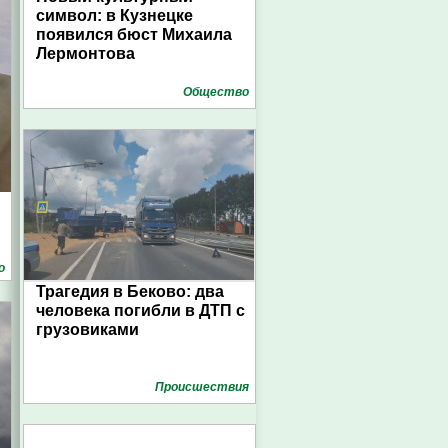
символ: в Кузнецке
появился бюст Михаила
Лермонтова
Общество
о
Трагедия в Беково: два
человека погибли в ДТП с
грузовиками
Проиcшествия