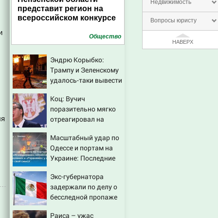
Недвижимость
представит регион на
всероссийском конкурсе
Вопросы юристу
и
Общество
НАВЕРХ
Эндрю Корыбко:
Трампу и Зеленскому
удалось-таки вывести
Путина из себя – но
Коц: Вучич
хотелось бы большего
поразительно мягко
ля
отреагировал на
вопрос об убийстве
Масштабный удар по
русских
Одессе и портам на
Украине: Последние
новости, подробности
Экс-губернатора
об ударах России 9
задержали по делу о
августа 2026 года
бесследной пропаже
43 студентов
Раиса – ужас