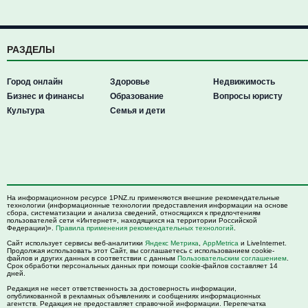
РАЗДЕЛЫ
Город онлайн
Здоровье
Недвижимость
Бизнес и финансы
Образование
Вопросы юристу
Культура
Семья и дети
На информационном ресурсе 1PNZ.ru применяются внешние рекомендательные
технологии (информационные технологии предоставления информации на основе
сбора, систематизации и анализа сведений, относящихся к предпочтениям
пользователей сети «Интернет», находящихся на территории Российской
Федерации)».
Правила применения рекомендательных технологий
.
Сайт использует сервисы веб-аналитики
Яндекс Метрика
,
AppMetrica
и LiveInternet.
Продолжая использовать этот Сайт, вы соглашаетесь с использованием cookie-
файлов и других данных в соответствии с данным
Пользовательским соглашением
.
Срок обработки персональных данных при помощи cookie-файлов составляет 14
дней.
Редакция не несет ответственность за достоверность информации,
опубликованной в рекламных объявлениях и сообщениях информационных
агентств. Редакция не предоставляет справочной информации. Перепечатка