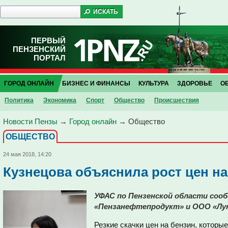
ПЕРВЫЙ
ПЕНЗЕНСКИЙ
ПОРТАЛ
ГОРОД ОНЛАЙН
БИЗНЕС И ФИНАНСЫ
КУЛЬТУРА
ЗДОРОВЬЕ
О
Политика
Экономика
Спорт
Общество
Проиcшествия
Новости Пензы
→
Город онлайн
→
Общество
ОБЩЕСТВО
24 мая 2018, 14:20
Кузнецова объяснила рост цен на
УФАС по Пензенской области соо
«Пензанефтепродукт» и ООО «Лу
Резкие скачки цен на бензин, которы