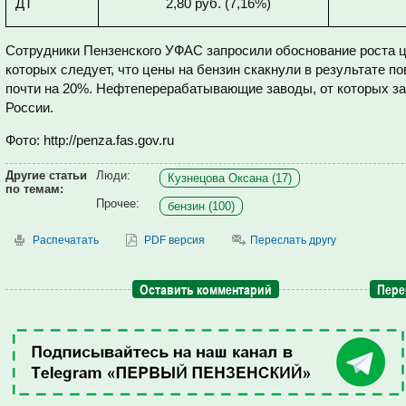
ДТ
2,80 руб. (7,16%)
Сотрудники Пензенского УФАС запросили обоснование роста це
которых следует, что цены на бензин скакнули в результате 
почти на 20%. Нефтеперерабатывающие заводы, от которых за
России.
Фото: http://penza.fas.gov.ru
Другие статьи
Люди:
Кузнецова Оксана (17)
по темам:
Прочее:
бензин (100)
Распечатать
PDF версия
Переслать другу
Оставить комментарий
Пере