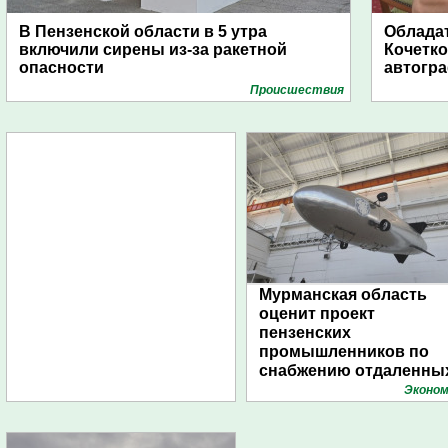
В Пензенской области в 5 утра
Обладат
включили сирены из-за ракетной
Кочетко
опасности
автогр
Проиcшествия
Мурманская область
оценит проект
пензенских
промышленников по
снабжению отдаленны
поселений с помощью
Эконом
дирижаблей