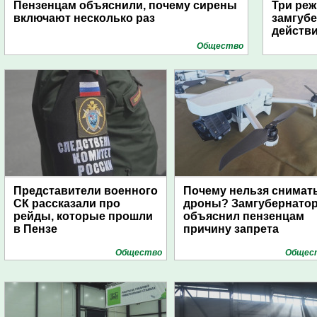
Пензенцам объяснили, почему сирены
Три реж
включают несколько раз
замгубе
действ
Общество
Представители военного
Почему нельзя снимат
СК рассказали про
дроны? Замгубернато
рейды, которые прошли
объяснил пензенцам
в Пензе
причину запрета
Общество
Общес