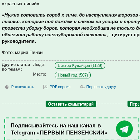
«красных линий».
«Нужно готовить город к зиме, до наступления морозо
листья, которые под дождем и снегом на улицах и трот
провести уборку дорог, которая необходима не только д
облегчит работу снегоуборочной техники
», - цитирует 
руководителя.
Фото
:
мэрия Пензы
Другие статьи
Люди:
Виктор Кувайцев (1129)
по темам:
Место:
Новый год (507)
Распечатать
PDF версия
Переслать другу
Оставить комментарий
Пере