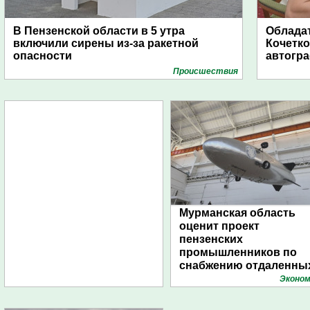
В Пензенской области в 5 утра
Обладат
включили сирены из-за ракетной
Кочетко
опасности
автогр
Проиcшествия
Мурманская область
оценит проект
пензенских
промышленников по
снабжению отдаленны
поселений с помощью
Эконом
дирижаблей