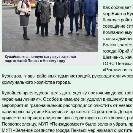
Как сообщает 
мэр Виктор Ку
благоустройст
совещание сит
Компанию ему
главы админис
Волков, замес
города Юрий И
Кувайцев «на полную катушку» занялся
Шевченко, на
подготовкой Пензы к Новому году
ГОЧС Пензы» 
«Рекламная сл
Кузнецов, главы районных администраций, руководители учр
коммунального хозяйства города.
Кувайцев преследовал цель дать оценку состоянию дорог, тро
«красным линиям». Особое внимание он уделил внешнему вид
мероприятия градоначальник распорядился очистить от незак
павильоны на улице Калинина и проспекте Строителей. Депар
привести в порядок прилегающую территорию на остановке, р
Первопоселенцу. МУП «Пензадормост» было велено убрать пр
МУП «Зеленое хозяйство города Пензы» мер наказал очистить