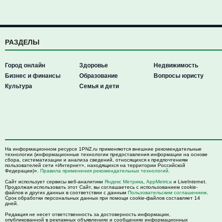
РАЗДЕЛЫ
Город онлайн
Здоровье
Недвижимость
Бизнес и финансы
Образование
Вопросы юристу
Культура
Семья и дети
На информационном ресурсе 1PNZ.ru применяются внешние рекомендательные
технологии (информационные технологии предоставления информации на основе
сбора, систематизации и анализа сведений, относящихся к предпочтениям
пользователей сети «Интернет», находящихся на территории Российской
Федерации)».
Правила применения рекомендательных технологий
.
Сайт использует сервисы веб-аналитики
Яндекс Метрика
,
AppMetrica
и LiveInternet.
Продолжая использовать этот Сайт, вы соглашаетесь с использованием cookie-
файлов и других данных в соответствии с данным
Пользовательским соглашением
.
Срок обработки персональных данных при помощи cookie-файлов составляет 14
дней.
Редакция не несет ответственность за достоверность информации,
опубликованной в рекламных объявлениях и сообщениях информационных