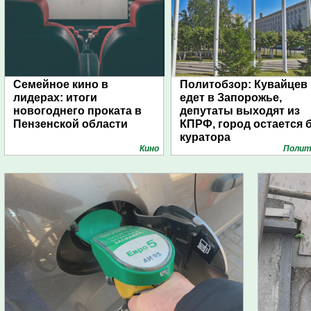
Семейное кино в
Политобзор: Кувайцев
лидерах: итоги
едет в Запорожье,
новогоднего проката в
депутаты выходят из
Пензенской области
КПРФ, город остается 
куратора
Кино
Полит