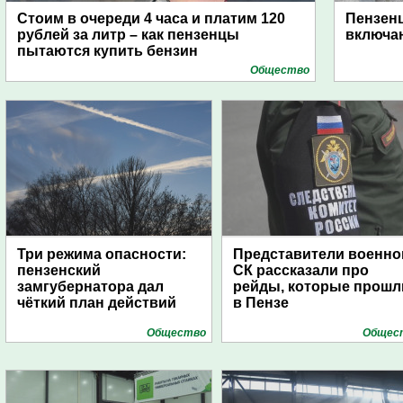
Стоим в очереди 4 часа и платим 120
Пензен
рублей за литр – как пензенцы
включаю
пытаются купить бензин
Общество
Три режима опасности:
Представители военно
пензенский
СК рассказали про
замгубернатора дал
рейды, которые прошл
чёткий план действий
в Пензе
Общество
Общес