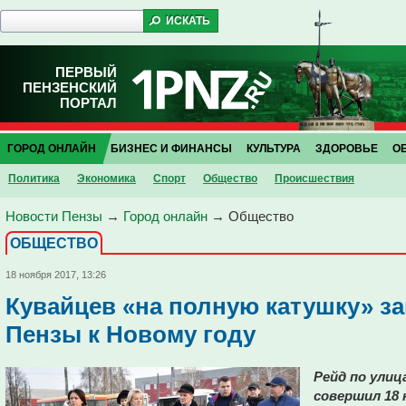
ПЕРВЫЙ
ПЕНЗЕНСКИЙ
ПОРТАЛ
ГОРОД ОНЛАЙН
БИЗНЕС И ФИНАНСЫ
КУЛЬТУРА
ЗДОРОВЬЕ
О
Политика
Экономика
Спорт
Общество
Проиcшествия
Новости Пензы
→
Город онлайн
→
Общество
ОБЩЕСТВО
18 ноября 2017, 13:26
Кувайцев «на полную катушку» з
Пензы к Новому году
Рейд по улиц
совершил 18 