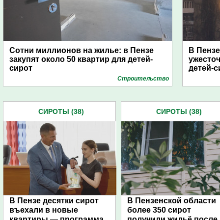
Сотни миллионов на жилье: в Пензе
В Пензе
закупят около 50 квартир для детей-
ужесточ
сирот
детей-с
Строительство
СИРОТЫ (38)
СИРОТЫ (38)
В Пензе десятки сирот
В Пензенской области
въехали в новые
более 350 сирот
квартиры — программа
получили жильё после