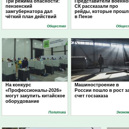
Три режима опасности:
Представители военно
пензенский
СК рассказали про
замгубернатора дал
рейды, которые прошл
чёткий план действий
в Пензе
Общество
Общес
На конкурс
Машиностроение в
«Профессионалы-2026»
России пошло в рост з
могут закупить китайское
счет госзаказа
оборудование
Политика
Эконом