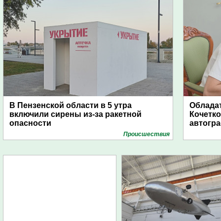
В Пензенской области в 5 утра
Обладат
включили сирены из-за ракетной
Кочетко
опасности
автогр
Проиcшествия