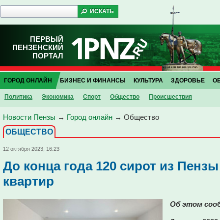
ПЕРВЫЙ
ПЕНЗЕНСКИЙ
ПОРТАЛ
ГОРОД ОНЛАЙН
БИЗНЕС И ФИНАНСЫ
КУЛЬТУРА
ЗДОРОВЬЕ
О
Политика
Экономика
Спорт
Общество
Проиcшествия
Новости Пензы
→
Город онлайн
→
Общество
ОБЩЕСТВО
12 октября 2023, 16:23
До конца года 120 сирот из Пензы
квартир
Об этом соо