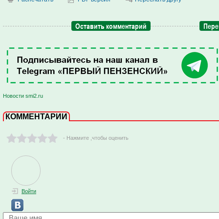
Оставить комментарий
Пере
Новости smi2.ru
КОММЕНТАРИИ
- Нажмите ,чтобы оценить
Войти