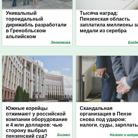
Уникальный
Тысяча наград:
тороидальный
Пензенская область
дирижабль разработали
заплатила миллионы з
в Гренобльском
медали из серебра
альпийском
университете
Экономика
Бюд
Южные корейцы
Скандальная
отжимают у российской
организация в Пензе
компании оборудование
снова под ударом:
и 4 млн долларов: чью
налоги, суды, зарплат
сторону выбрал
Бизнес
Налоги и штр
пензенский суд?