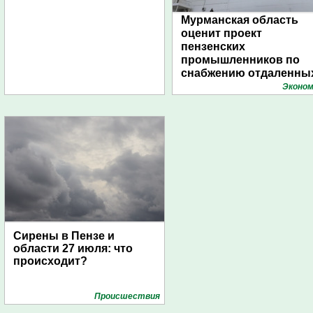
Мурманская область
оценит проект
пензенских
промышленников по
снабжению отдаленны
поселений с помощью
Эконом
дирижаблей
Сирены в Пензе и
области 27 июля: что
происходит?
Проиcшествия