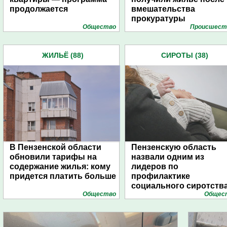
продолжается
вмешательства
прокуратуры
Общество
Проиcшест
ЖИЛЬЁ (88)
СИРОТЫ (38)
В Пензенской области
Пензенскую область
обновили тарифы на
назвали одним из
содержание жилья: кому
лидеров по
придется платить больше
профилактике
социального сиротств
Общество
Общес