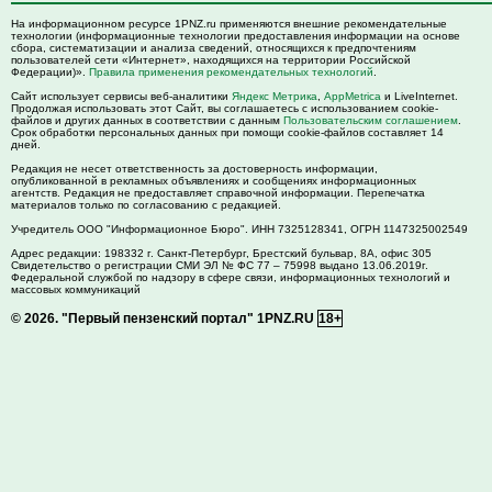
На информационном ресурсе 1PNZ.ru применяются внешние рекомендательные
технологии (информационные технологии предоставления информации на основе
сбора, систематизации и анализа сведений, относящихся к предпочтениям
пользователей сети «Интернет», находящихся на территории Российской
Федерации)».
Правила применения рекомендательных технологий
.
Сайт использует сервисы веб-аналитики
Яндекс Метрика
,
AppMetrica
и LiveInternet.
Продолжая использовать этот Сайт, вы соглашаетесь с использованием cookie-
файлов и других данных в соответствии с данным
Пользовательским соглашением
.
Срок обработки персональных данных при помощи cookie-файлов составляет 14
дней.
Редакция не несет ответственность за достоверность информации,
опубликованной в рекламных объявлениях и сообщениях информационных
агентств. Редакция не предоставляет справочной информации. Перепечатка
материалов только по согласованию с редакцией.
Учредитель ООО "Информационное Бюро". ИНН 7325128341, ОГРН 1147325002549
Адрес редакции:
198332
г. Санкт-Петербург,
Брестский бульвар, 8А, офис 305
Свидетельство о регистрации СМИ ЭЛ № ФС 77 – 75998 выдано 13.06.2019г.
Федеральной службой по надзору в сфере связи, информационных технологий и
массовых коммуникаций
© 2026.
"Первый пензенский портал" 1PNZ.RU
18+