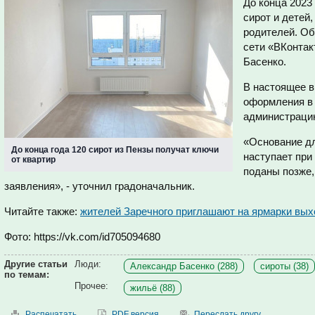
До конца 2023
сирот и детей
родителей. Об
сети «ВКонтак
Басенко.
В настоящее 
оформления в 
администраци
«Основание д
До конца года 120 сирот из Пензы получат ключи
наступает при
от квартир
поданы позже,
заявления», - уточнил градоначальник.
Читайте также:
жителей Заречного приглашают на ярмарки вых
Фото: https://vk.com/id705094680
Другие статьи
Люди:
Александр Басенко (288)
сироты (38)
по темам:
Прочее:
жильё (88)
Распечатать
PDF версия
Переслать другу