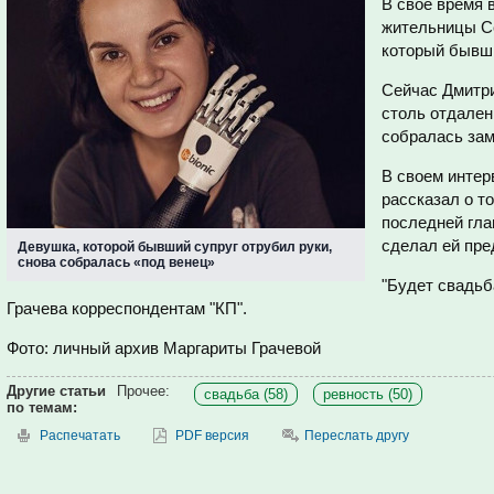
В своё время 
жительницы С
который бывши
Сейчас Дмитри
столь отдаленн
собралась зам
В своем интер
рассказал о т
последней глав
сделал ей пре
Девушка, которой бывший супруг отрубил руки,
снова собралась «под венец»
"Будет свадьба
Грачева корреспондентам "КП".
Фото: личный архив Маргариты Грачевой
Другие статьи
Прочее:
свадьба (58)
ревность (50)
по темам:
Распечатать
PDF версия
Переслать другу