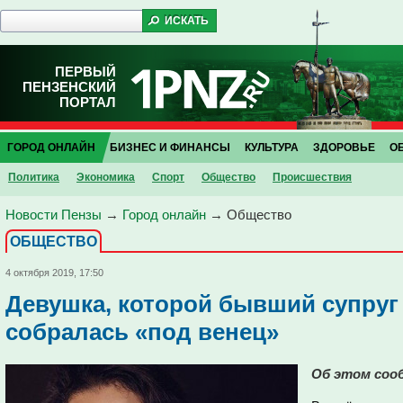
ПЕРВЫЙ
ПЕНЗЕНСКИЙ
ПОРТАЛ
ГОРОД ОНЛАЙН
БИЗНЕС И ФИНАНСЫ
КУЛЬТУРА
ЗДОРОВЬЕ
О
Политика
Экономика
Спорт
Общество
Проиcшествия
Новости Пензы
→
Город онлайн
→
Общество
ОБЩЕСТВО
4 октября 2019, 17:50
Девушка, которой бывший супруг 
собралась «под венец»
Об этом соо