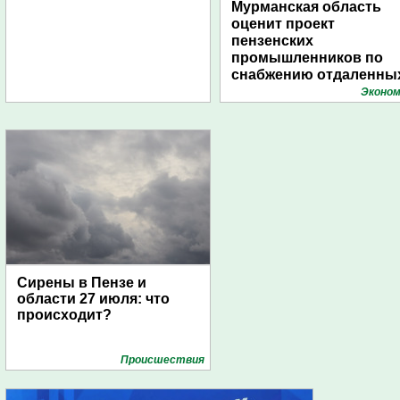
Мурманская область
оценит проект
пензенских
промышленников по
снабжению отдаленны
поселений с помощью
Эконом
дирижаблей
Сирены в Пензе и
области 27 июля: что
происходит?
Проиcшествия