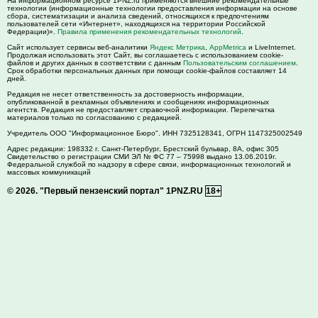
На информационном ресурсе 1PNZ.ru применяются внешние рекомендательные
технологии (информационные технологии предоставления информации на основе
сбора, систематизации и анализа сведений, относящихся к предпочтениям
пользователей сети «Интернет», находящихся на территории Российской
Федерации)».
Правила применения рекомендательных технологий
.
Сайт использует сервисы веб-аналитики
Яндекс Метрика
,
AppMetrica
и LiveInternet.
Продолжая использовать этот Сайт, вы соглашаетесь с использованием cookie-
файлов и других данных в соответствии с данным
Пользовательским соглашением
.
Срок обработки персональных данных при помощи cookie-файлов составляет 14
дней.
Редакция не несет ответственность за достоверность информации,
опубликованной в рекламных объявлениях и сообщениях информационных
агентств. Редакция не предоставляет справочной информации. Перепечатка
материалов только по согласованию с редакцией.
Учредитель ООО "Информационное Бюро". ИНН 7325128341, ОГРН 1147325002549
Адрес редакции:
198332
г. Санкт-Петербург,
Брестский бульвар, 8А, офис 305
Свидетельство о регистрации СМИ ЭЛ № ФС 77 – 75998 выдано 13.06.2019г.
Федеральной службой по надзору в сфере связи, информационных технологий и
массовых коммуникаций
© 2026.
"Первый пензенский портал" 1PNZ.RU
18+