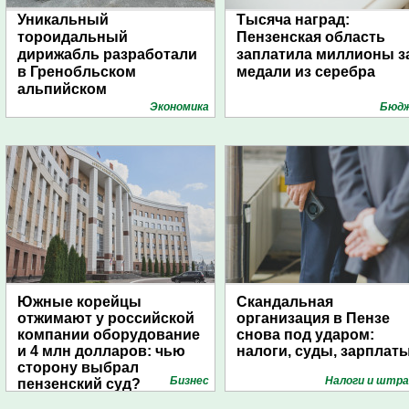
Уникальный
Тысяча наград:
тороидальный
Пензенская область
дирижабль разработали
заплатила миллионы з
в Гренобльском
медали из серебра
альпийском
университете
Экономика
Бюд
Южные корейцы
Скандальная
отжимают у российской
организация в Пензе
компании оборудование
снова под ударом:
и 4 млн долларов: чью
налоги, суды, зарплат
сторону выбрал
Бизнес
Налоги и штр
пензенский суд?