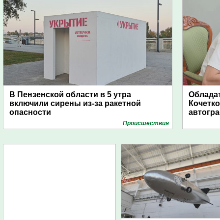
В Пензенской области в 5 утра
Обладат
включили сирены из-за ракетной
Кочетко
опасности
автогр
Проиcшествия