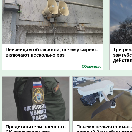
Пензенцам объяснили, почему сирены
Три реж
включают несколько раз
замгубе
действ
Общество
Представители военного
Почему нельзя снимат