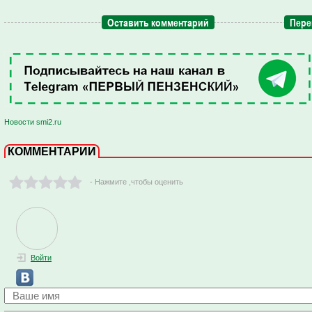
Оставить комментарий
Пере
Новости smi2.ru
КОММЕНТАРИИ
- Нажмите ,чтобы оценить
Войти