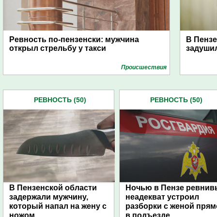
Ревность по-пензенски: мужчина
В Пензе
открыл стрельбу у такси
задуши
Проиcшествия
РЕВНОСТЬ (50)
РЕВНОСТЬ (50)
В Пензенской области
Ночью в Пензе ревни
задержали мужчину,
неадекват устроил
который напал на жену с
разборки с женой прям
ножом
в подъезде