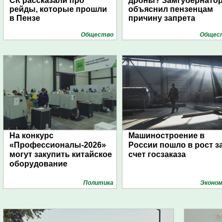
СК рассказали про
дроны? Замгубернато
рейды, которые прошли
объяснил пензенцам
в Пензе
причину запрета
Общество
Общес
На конкурс
Машиностроение в
«Профессионалы-2026»
России пошло в рост з
могут закупить китайское
счет госзаказа
оборудование
Политика
Эконом