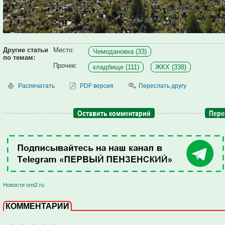
Другие статьи
Место:
Чемодановка (33)
по темам:
Прочее:
кладбище (111)
ЖКХ (338)
Распечатать
PDF версия
Переслать другу
Оставить комментарий
Пере
Новости smi2.ru
КОММЕНТАРИИ