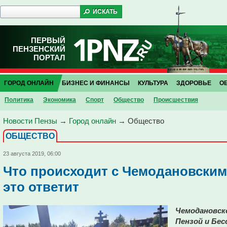
ПЕРВЫЙ
ПЕНЗЕНСКИЙ
ПОРТАЛ
ГОРОД ОНЛАЙН
БИЗНЕС И ФИНАНСЫ
КУЛЬТУРА
ЗДОРОВЬЕ
О
Политика
Экономика
Спорт
Общество
Проиcшествия
Новости Пензы
→
Город онлайн
→
Общество
ОБЩЕСТВО
23 августа 2019, 06:00
Что происходит с Чемодановским 
это ответит
Чемодановск
Пензой и Бе