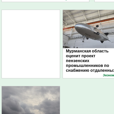
Мурманская область
оценит проект
пензенских
промышленников по
снабжению отдаленны
поселений с помощью
Эконом
дирижаблей