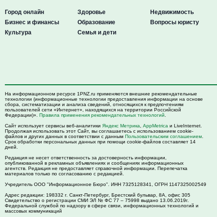
Город онлайн
Здоровье
Недвижимость
Бизнес и финансы
Образование
Вопросы юристу
Культура
Семья и дети
На информационном ресурсе 1PNZ.ru применяются внешние рекомендательные
технологии (информационные технологии предоставления информации на основе
сбора, систематизации и анализа сведений, относящихся к предпочтениям
пользователей сети «Интернет», находящихся на территории Российской
Федерации)».
Правила применения рекомендательных технологий
.
Сайт использует сервисы веб-аналитики
Яндекс Метрика
,
AppMetrica
и LiveInternet.
Продолжая использовать этот Сайт, вы соглашаетесь с использованием cookie-
файлов и других данных в соответствии с данным
Пользовательским соглашением
.
Срок обработки персональных данных при помощи cookie-файлов составляет 14
дней.
Редакция не несет ответственность за достоверность информации,
опубликованной в рекламных объявлениях и сообщениях информационных
агентств. Редакция не предоставляет справочной информации. Перепечатка
материалов только по согласованию с редакцией.
Учредитель ООО "Информационное Бюро". ИНН 7325128341, ОГРН 1147325002549
Адрес редакции:
198332
г. Санкт-Петербург,
Брестский бульвар, 8А, офис 305
Свидетельство о регистрации СМИ ЭЛ № ФС 77 – 75998 выдано 13.06.2019г.
Федеральной службой по надзору в сфере связи, информационных технологий и
массовых коммуникаций