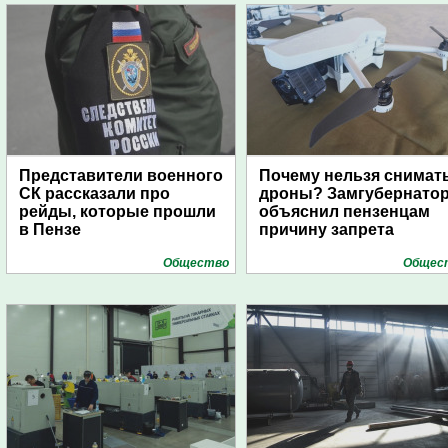
Представители военного
Почему нельзя снимат
СК рассказали про
дроны? Замгубернато
рейды, которые прошли
объяснил пензенцам
в Пензе
причину запрета
Общество
Общес