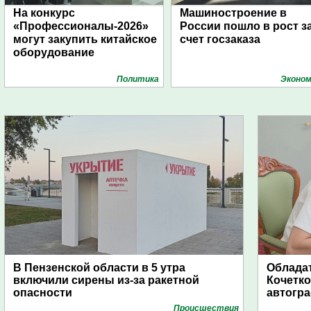
На конкурс
Машиностроение в
«Профессионалы-2026»
России пошло в рост з
могут закупить китайское
счет госзаказа
оборудование
Политика
Эконом
В Пензенской области в 5 утра
Обладат
включили сирены из-за ракетной
Кочетко
опасности
автогр
Проиcшествия