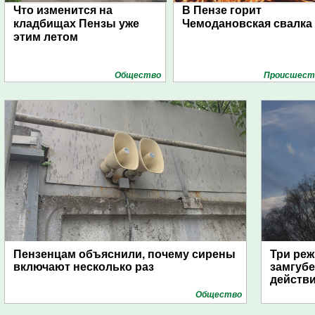
Что изменится на
В Пензе горит
кладбищах Пензы уже
Чемодановская свалка
этим летом
Общество
Проиcшест
Пензенцам объяснили, почему сирены
Три реж
включают несколько раз
замгубе
действ
Общество