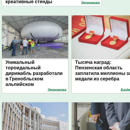
креативные стенды
Экономика
Уникальный
Тысяча наград:
тороидальный
Пензенская область
дирижабль разработали
заплатила миллионы з
в Гренобльском
медали из серебра
альпийском
университете
Экономика
Бюд