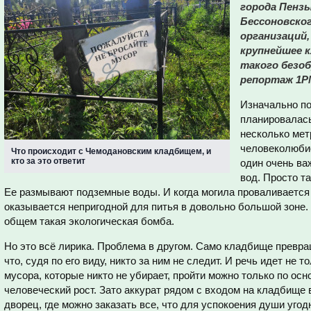
города Пенз
Бессоновског
организаций,
крупнейшее 
такого безо
репортаж 1P
Изначально п
планировалась
несколько мет
человеколюбие
Что происходит с Чемодановским кладбищем, и
кто за это ответит
один очень ва
вод. Просто та
Ее размывают подземные воды. И когда могила проваливается
оказывается непригодной для питья в довольно большой зоне. 
общем такая экологическая бомба.
Но это всё лирика. Проблема в другом. Само кладбище превр
что, судя по его виду, никто за ним не следит. И речь идет не 
мусора, которые никто не убирает, пройти можно только по осн
человеческий рост. Зато аккурат рядом с входом на кладбище
дворец, где можно заказать все, что для успокоения души угодн