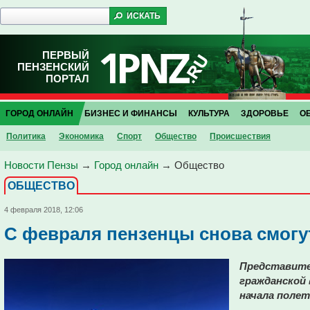
ПЕРВЫЙ
ПЕНЗЕНСКИЙ
ПОРТАЛ
ГОРОД ОНЛАЙН
БИЗНЕС И ФИНАНСЫ
КУЛЬТУРА
ЗДОРОВЬЕ
О
Политика
Экономика
Спорт
Общество
Проиcшествия
Новости Пензы
→
Город онлайн
→
Общество
ОБЩЕСТВО
4 февраля 2018, 12:06
C февраля пензенцы снова смогут
Представите
гражданской 
начала полет