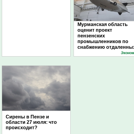
Мурманская область
оценит проект
пензенских
промышленников по
снабжению отдаленны
поселений с помощью
Эконом
дирижаблей
Сирены в Пензе и
области 27 июля: что
происходит?