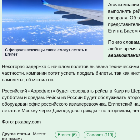
Авиакомпании 
выполнять ре
февраля. Об 
представитель
Египта Басем 
По его словам
любое время.
C февраля пензенцы снова смогут летать в
Египет
авиакомпания
Некоторая задержка с началом полетов вызвана техническими 
частности, компании хотят успеть продать билеты, так как ник
самолеты, объяснил он.
Российский «Аэрофлот» будет совершать рейсы в Каир из Шер
субботам и средам. Рейсы из России будет обслуживать второй
оборудован офис российского авиаперевозчика. Египетский на
летать в Москву через Домодедово трижды - по вторникам, чет
Фото: pixabay.com
Другие статьи
Место:
Египет (6)
Самолет (119)
по темам: