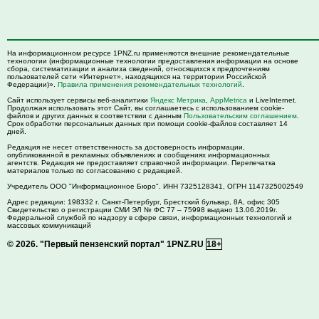
На информационном ресурсе 1PNZ.ru применяются внешние рекомендательные
технологии (информационные технологии предоставления информации на основе
сбора, систематизации и анализа сведений, относящихся к предпочтениям
пользователей сети «Интернет», находящихся на территории Российской
Федерации)».
Правила применения рекомендательных технологий
.
Сайт использует сервисы веб-аналитики
Яндекс Метрика
,
AppMetrica
и LiveInternet.
Продолжая использовать этот Сайт, вы соглашаетесь с использованием cookie-
файлов и других данных в соответствии с данным
Пользовательским соглашением
.
Срок обработки персональных данных при помощи cookie-файлов составляет 14
дней.
Редакция не несет ответственность за достоверность информации,
опубликованной в рекламных объявлениях и сообщениях информационных
агентств. Редакция не предоставляет справочной информации. Перепечатка
материалов только по согласованию с редакцией.
Учредитель ООО "Информационное Бюро". ИНН 7325128341, ОГРН 1147325002549
Адрес редакции:
198332
г. Санкт-Петербург,
Брестский бульвар, 8А, офис 305
Свидетельство о регистрации СМИ ЭЛ № ФС 77 – 75998 выдано 13.06.2019г.
Федеральной службой по надзору в сфере связи, информационных технологий и
массовых коммуникаций
© 2026.
"Первый пензенский портал" 1PNZ.RU
18+