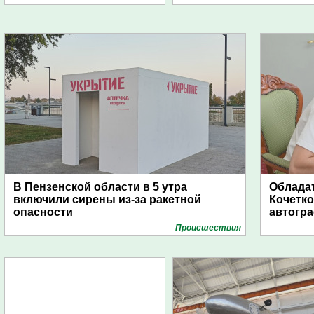
В Пензенской области в 5 утра
Обладат
включили сирены из-за ракетной
Кочетко
опасности
автогр
Проиcшествия