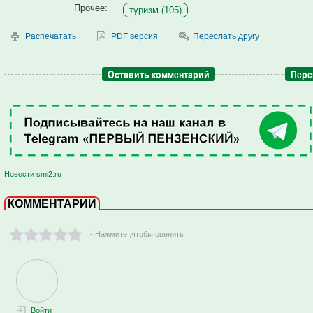
Прочее:
туризм (105)
Распечатать
PDF версия
Переслать другу
Оставить комментарий
Пере
Новости smi2.ru
КОММЕНТАРИИ
- Нажмите ,чтобы оценить
Войти