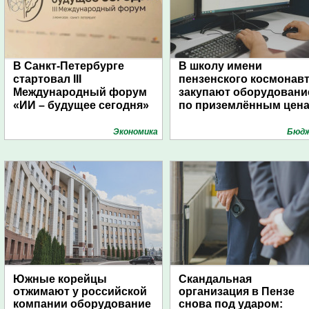
В Санкт-Петербурге
В школу имени
стартовал III
пензенского космонав
Международный форум
закупают оборудовани
«ИИ – будущее сегодня»
по приземлённым цен
Экономика
Бюд
Южные корейцы
Скандальная
отжимают у российской
организация в Пензе
компании оборудование
снова под ударом: