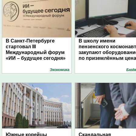
В Санкт-Петербурге
В школу имени
стартовал III
пензенского космонав
Международный форум
закупают оборудовани
«ИИ – будущее сегодня»
по приземлённым цен
Экономика
Бюд
Южные корейцы
Скандальная