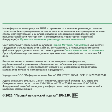
На информационном ресурсе 1PNZ.ru применяются внешние рекомендательные
технологии (информационные технологии предоставления информации на основе
сбора, систематизации и анализа сведений, относящихся к предпочтениям
пользователей сети «Интернет», находящихся на территории Российской
Федерации)».
Правила применения рекомендательных технологий
.
Сайт использует сервисы веб-аналитики
Яндекс Метрика
,
AppMetrica
и LiveInternet.
Продолжая использовать этот Сайт, вы соглашаетесь с использованием cookie-
файлов и других данных в соответствии с данным
Пользовательским соглашением
.
Срок обработки персональных данных при помощи cookie-файлов составляет 14
дней.
Редакция не несет ответственность за достоверность информации,
опубликованной в рекламных объявлениях и сообщениях информационных
агентств. Редакция не предоставляет справочной информации. Перепечатка
материалов только по согласованию с редакцией.
Учредитель ООО "Информационное Бюро". ИНН 7325128341, ОГРН 1147325002549
Адрес редакции:
198332
г. Санкт-Петербург,
Брестский бульвар, 8А, офис 305
Свидетельство о регистрации СМИ ЭЛ № ФС 77 – 75998 выдано 13.06.2019г.
Федеральной службой по надзору в сфере связи, информационных технологий и
массовых коммуникаций
© 2026.
"Первый пензенский портал" 1PNZ.RU
18+