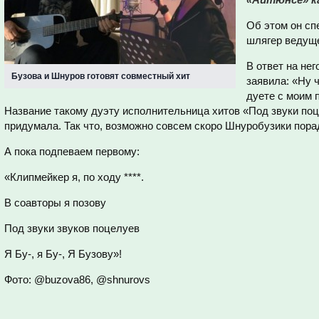
Об этом он сп
шлягер ведуще
В ответ на нег
Бузова и Шнуров готовят совместный хит
заявила: «Ну 
дуете с моим 
Название такому дуэту исполнительница хитов «Под звуки по
придумала. Так что, возможно совсем скоро Шнуробузики пор
А пока подпеваем первому:
«Клипмейкер я, по ходу ****.
В соавторы я позову
Под звуки звуков поцелуев
Я Бу-, я Бу-, Я Бузову»!
Фото: @buzova86, @shnurovs