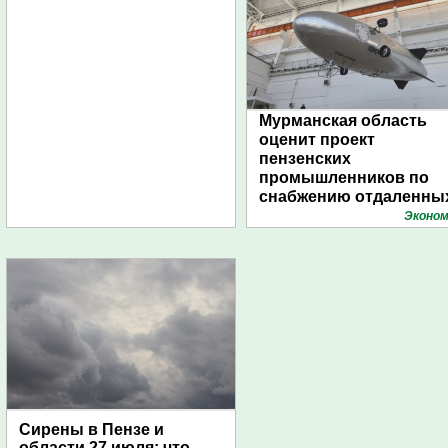
Мурманская область
оценит проект
пензенских
промышленников по
снабжению отдаленны
поселений с помощью
Эконом
дирижаблей
Сирены в Пензе и
области 27 июля: что