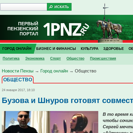
ПЕРВЫЙ
ПЕНЗЕНСКИЙ
ПОРТАЛ
ГОРОД ОНЛАЙН
БИЗНЕС И ФИНАНСЫ
КУЛЬТУРА
ЗДОРОВЬЕ
О
Политика
Экономика
Спорт
Общество
Проиcшествия
Новости Пензы
→
Город онлайн
→
Общество
ОБЩЕСТВО
24 января 2017, 18:10
Бузова и Шнуров готовят совмес
В то время к
чтобы сочиня
Сергей мечта
«Айтюнсе» ка