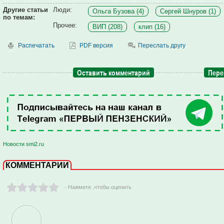
Другие статьи
Люди:
Ольга Бузова (4)
Сергей Шнуров (1)
по темам:
Прочее:
ВИП (208)
клип (16)
Распечатать
PDF версия
Переслать другу
Оставить комментарий
Пере
Новости smi2.ru
КОММЕНТАРИИ
- Нажмите ,чтобы оценить