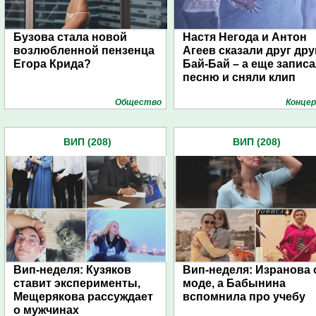
Бузова стала новой
Настя Негода и Антон
возлюбленной пензенца
Агеев сказали друг дру
Егора Крида?
Бай-Бай – а еще запис
песню и сняли клип
Общество
Конце
ВИП (208)
ВИП (208)
Вип-неделя: Кузяков
Вип-неделя: Изранова 
ставит эксперименты,
моде, а Бабынина
Мещерякова рассуждает
вспомнила про учебу
о мужчинах