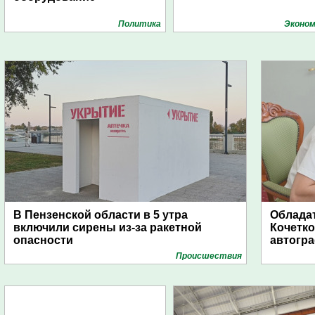
Политика
Эконом
В Пензенской области в 5 утра
Обладат
включили сирены из-за ракетной
Кочетко
опасности
автогр
Проиcшествия