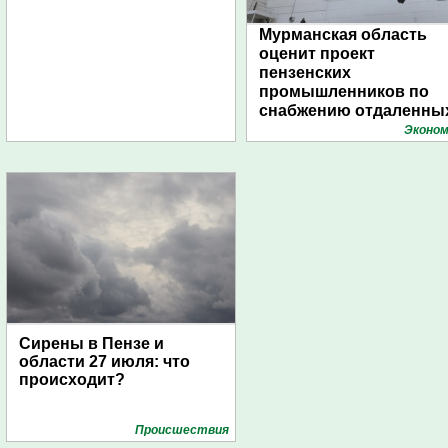
Мурманская область
оценит проект
пензенских
промышленников по
снабжению отдаленны
поселений с помощью
Эконом
дирижаблей
Сирены в Пензе и
области 27 июля: что
происходит?
Проиcшествия