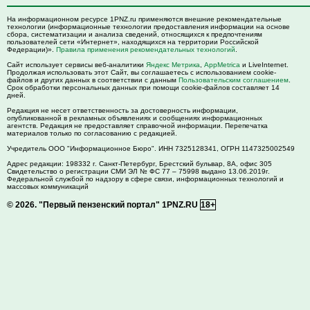
На информационном ресурсе 1PNZ.ru применяются внешние рекомендательные
технологии (информационные технологии предоставления информации на основе
сбора, систематизации и анализа сведений, относящихся к предпочтениям
пользователей сети «Интернет», находящихся на территории Российской
Федерации)».
Правила применения рекомендательных технологий
.
Сайт использует сервисы веб-аналитики
Яндекс Метрика
,
AppMetrica
и LiveInternet.
Продолжая использовать этот Сайт, вы соглашаетесь с использованием cookie-
файлов и других данных в соответствии с данным
Пользовательским соглашением
.
Срок обработки персональных данных при помощи cookie-файлов составляет 14
дней.
Редакция не несет ответственность за достоверность информации,
опубликованной в рекламных объявлениях и сообщениях информационных
агентств. Редакция не предоставляет справочной информации. Перепечатка
материалов только по согласованию с редакцией.
Учредитель ООО "Информационное Бюро". ИНН 7325128341, ОГРН 1147325002549
Адрес редакции:
198332
г. Санкт-Петербург,
Брестский бульвар, 8А, офис 305
Свидетельство о регистрации СМИ ЭЛ № ФС 77 – 75998 выдано 13.06.2019г.
Федеральной службой по надзору в сфере связи, информационных технологий и
массовых коммуникаций
© 2026.
"Первый пензенский портал" 1PNZ.RU
18+