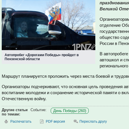
праздновани
Великой Оте
Организатора
отделение Об
государственн
общество соде
России в Пенз
В автопробеге
Автопробег «Дорогами Победы» пройдет в
Пензенской области
автошкол и сп
региональног
Маршрут планируется проложить через места боевой и трудов
Организаторы подчеркивают, что основная цель проведения ав
воспитание молодежи и сохранение исторической памяти о вк
Отечественную войну.
Другие статьи
Событие:
День Победы (260)
по темам:
Распечатать
PDF версия
Переслать другу