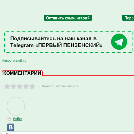
Оставить комментарий
Пере
Новости smi2.ru
КОММЕНТАРИИ
- Нажмите ,чтобы оценить
Войти