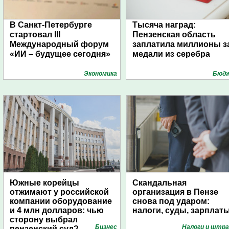
В Санкт-Петербурге
Тысяча наград:
стартовал III
Пензенская область
Международный форум
заплатила миллионы з
«ИИ – будущее сегодня»
медали из серебра
Экономика
Бюд
Южные корейцы
Скандальная
отжимают у российской
организация в Пензе
компании оборудование
снова под ударом:
и 4 млн долларов: чью
налоги, суды, зарплат
сторону выбрал
Бизнес
Налоги и штр
пензенский суд?