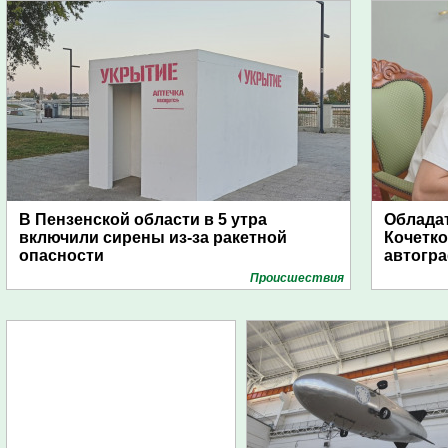
В Пензенской области в 5 утра
Обладат
включили сирены из-за ракетной
Кочетко
опасности
автогр
Проиcшествия