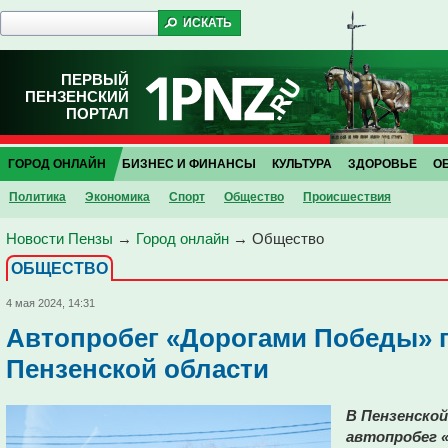
ПЕРВЫЙ
ПЕНЗЕНСКИЙ
ПОРТАЛ
ГОРОД ОНЛАЙН
БИЗНЕС И ФИНАНСЫ
КУЛЬТУРА
ЗДОРОВЬЕ
О
Политика
Экономика
Спорт
Общество
Проиcшествия
Новости Пензы
→
Город онлайн
→
Общество
ОБЩЕСТВО
4 мая 2024, 14:31
Автопробег «Дорогами Победы» 
Пензенской области
В Пензенской
автопробег 