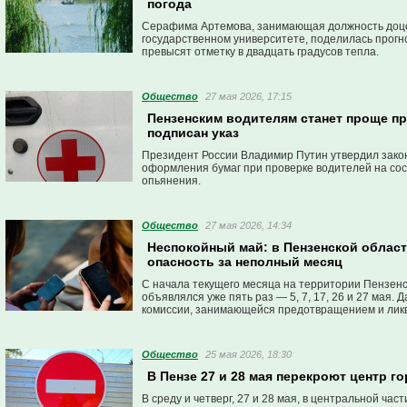
погода
Серафима Артемова, занимающая должность доце
государственном университете, поделилась прогно
превысят отметку в двадцать градусов тепла.
Общество
27 мая 2026, 17:15
Пензенским водителям станет проще п
подписан указ
Президент России Владимир Путин утвердил зак
оформления бумаг при проверке водителей на сос
опьянения.
Общество
27 мая 2026, 14:34
Неспокойный май: в Пензенской област
опасность за неполный месяц
С начала текущего месяца на территории Пензенс
объявлялся уже пять раз — 5, 7, 17, 26 и 27 мая
комиссии, занимающейся предотвращением и лик
Общество
25 мая 2026, 18:30
В Пензе 27 и 28 мая перекроют центр г
В среду и четверг, 27 и 28 мая, в центральной ч