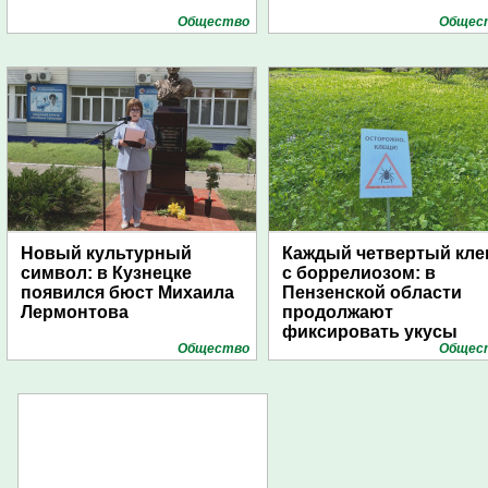
Общество
Общес
Новый культурный
Каждый четвертый кл
символ: в Кузнецке
с боррелиозом: в
появился бюст Михаила
Пензенской области
Лермонтова
продолжают
фиксировать укусы
Общество
Общес