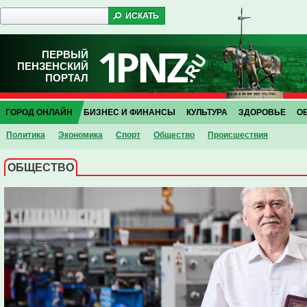
ПЕРВЫЙ
ПЕНЗЕНСКИЙ
ПОРТАЛ
ГОРОД ОНЛАЙН
БИЗНЕС И ФИНАНСЫ
КУЛЬТУРА
ЗДОРОВЬЕ
О
Политика
Экономика
Спорт
Общество
Проиcшествия
ОБЩЕСТВО