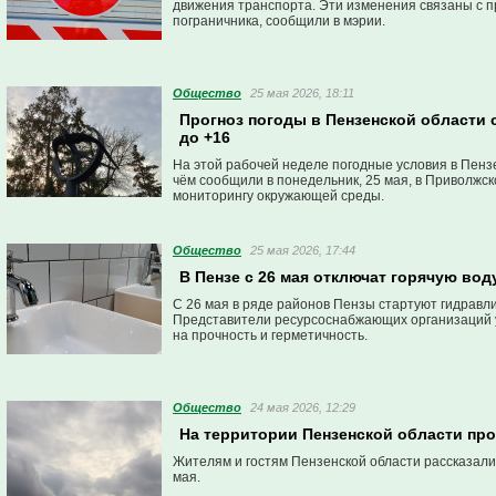
движения транспорта. Эти изменения связаны с п
пограничника, сообщили в мэрии.
Общество
25 мая 2026, 18:11
Прогноз погоды в Пензенской области с
до +16
На этой рабочей неделе погодные условия в Пензе
чём сообщили в понедельник, 25 мая, в Приволжс
мониторингу окружающей среды.
Общество
25 мая 2026, 17:44
В Пензе с 26 мая отключат горячую во
С 26 мая в ряде районов Пензы стартуют гидравл
Представители ресурсоснабжающих организаций у
на прочность и герметичность.
Общество
24 мая 2026, 12:29
На территории Пензенской области пр
Жителям и гостям Пензенской области рассказали 
мая.