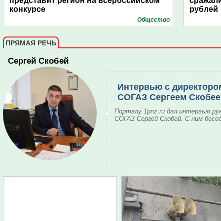
представит регион на всероссийском
сражали
конкурсе
рублей
Общество
ПРЯМАЯ РЕЧЬ
Сергей Скобей
Интервью с директоро
СОГАЗ Сергеем Скобе
Порталу 1pnz.ru дал интервью ру
СОГАЗ Сергей Скобей. С ним бесе