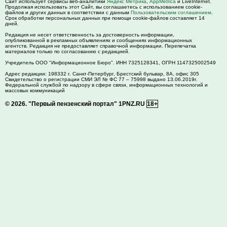
Сайт использует сервисы веб-аналитики
Яндекс Метрика
,
AppMetrica
и LiveInternet.
Продолжая использовать этот Сайт, вы соглашаетесь с использованием cookie-
файлов и других данных в соответствии с данным
Пользовательским соглашением
.
Срок обработки персональных данных при помощи cookie-файлов составляет 14
дней.
Редакция не несет ответственность за достоверность информации,
опубликованной в рекламных объявлениях и сообщениях информационных
агентств. Редакция не предоставляет справочной информации. Перепечатка
материалов только по согласованию с редакцией.
Учредитель ООО "Информационное Бюро". ИНН 7325128341, ОГРН 1147325002549
Адрес редакции:
198332
г. Санкт-Петербург,
Брестский бульвар, 8А, офис 305
Свидетельство о регистрации СМИ ЭЛ № ФС 77 – 75998 выдано 13.06.2019г.
Федеральной службой по надзору в сфере связи, информационных технологий и
массовых коммуникаций
© 2026.
"Первый пензенский портал" 1PNZ.RU
18+