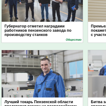
Губернатор отметил наградами
Премьер
работников пензенского завода по
покаже
производству станков
с участ
Общество
Лучший токарь Пензенской области
Битва з