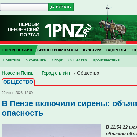
ПЕРВЫЙ
ПЕНЗЕНСКИЙ
ПОРТАЛ
ГОРОД ОНЛАЙН
БИЗНЕС И ФИНАНСЫ
КУЛЬТУРА
ЗДОРОВЬЕ
О
Политика
Экономика
Спорт
Общество
Проиcшествия
Новости Пензы
→
Город онлайн
→
Общество
ОБЩЕСТВО
22 июня 2026, 12:00
В Пензе включили сирены: объяв
опасность
В 11:54 22 и
области объ