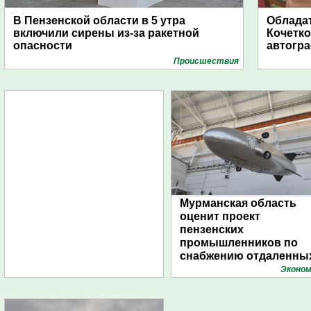
В Пензенской области в 5 утра
Обладат
включили сирены из-за ракетной
Кочетко
опасности
автогр
Проиcшествия
Мурманская область
оценит проект
пензенских
промышленников по
снабжению отдаленны
поселений с помощью
Эконом
дирижаблей