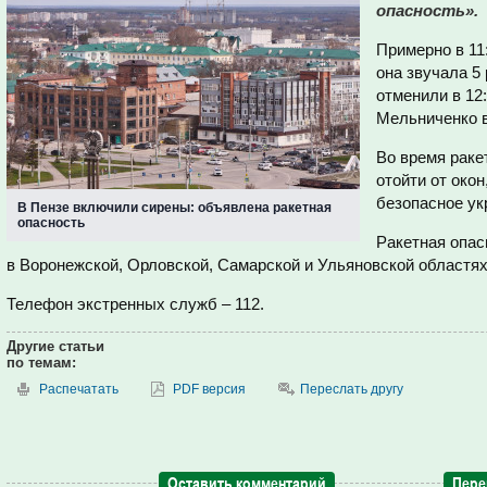
опасность».
Примерно в 11
она звучала 5 
отменили в 12
Мельниченко 
Во время раке
отойти от око
безопасное ук
В Пензе включили сирены: объявлена ракетная
опасность
Ракетная опас
в
Воронежской, Орловской, Самарской и Ульяновской областях
Телефон экстренных служб – 112.
Другие статьи
по темам:
Распечатать
PDF версия
Переслать другу
Оставить комментарий
Пере