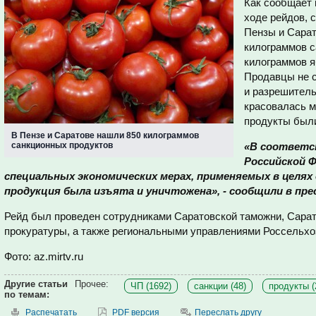
Как сообщает 
ходе рейдов, с
Пензы и Сара
килограммов с
килограммов я
Продавцы не 
и разрешитель
красовалась м
продукты были
В Пензе и Саратове нашли 850 килограммов
санкционных продуктов
«В соответс
Российской 
специальных экономических мерах, применяемых в целях
продукция была изъята и уничтожена», - сообщили в пре
Рейд был проведен сотрудниками Саратовской таможни, Сарат
прокуратуры, а также региональными управлениями Россельхо
Фото:
az
.
mirtv
.
ru
Другие статьи
Прочее:
ЧП (1692)
санкции (48)
продукты (
по темам:
Распечатать
PDF версия
Переслать другу