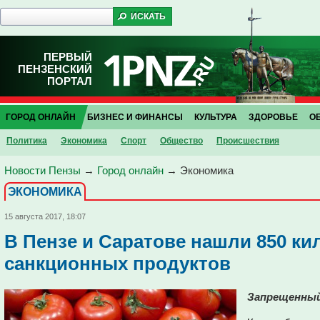
ПЕРВЫЙ
ПЕНЗЕНСКИЙ
ПОРТАЛ
ГОРОД ОНЛАЙН
БИЗНЕС И ФИНАНСЫ
КУЛЬТУРА
ЗДОРОВЬЕ
О
Политика
Экономика
Спорт
Общество
Проиcшествия
Новости Пензы
→
Город онлайн
→
Экономика
ЭКОНОМИКА
15 августа 2017, 18:07
В Пензе и Саратове нашли 850 к
санкционных продуктов
Запрещенный