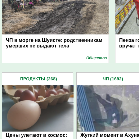
ЧП в морге на Шуисте: родственникам
Пенза г
умерших не выдают тела
вручат
Общество
ПРОДУКТЫ (268)
ЧП (1692)
Цены улетают в космос:
Жуткий момент в Ахуна