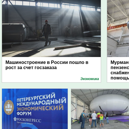
Машиностроение в России пошло в
Мурманс
рост за счет госзаказа
пензен
снабже
помощь
Экономика