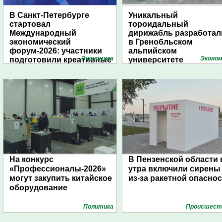
В Санкт-Петербурге
Уникальный
стартовал
тороидальный
Международный
дирижабль разработал
экономический
в Гренобльском
форум-2026: участники
альпийском
Экономика
Эконом
подготовили креативные
университете
стенды
На конкурс
В Пензенской области 
«Профессионалы-2026»
утра включили сирены
могут закупить китайское
из-за ракетной опасно
оборудование
Политика
Проиcшест