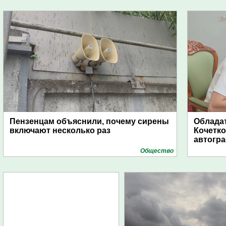
Пензенцам объяснили, почему сирены
Обладат
включают несколько раз
Кочетко
автогр
Общество