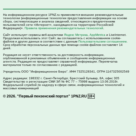
На информационном ресурсе 1PNZ.ru применяются внешние рекомендательные
технологии (информационные технологии предоставления информации на основе
сбора, систематизации и анализа сведений, относящихся к предпочтениям
пользователей сети «Интернет», находящихся на территории Российской
Федерации)».
Правила применения рекомендательных технологий
.
Сайт использует сервисы веб-аналитики
Яндекс Метрика
,
AppMetrica
и LiveInternet.
Продолжая использовать этот Сайт, вы соглашаетесь с использованием cookie-
файлов и других данных в соответствии с данным
Пользовательским соглашением
.
Срок обработки персональных данных при помощи cookie-файлов составляет 14
дней.
Редакция не несет ответственность за достоверность информации,
опубликованной в рекламных объявлениях и сообщениях информационных
агентств. Редакция не предоставляет справочной информации. Перепечатка
материалов только по согласованию с редакцией.
Учредитель ООО "Информационное Бюро". ИНН 7325128341, ОГРН 1147325002549
Адрес редакции:
198332
г. Санкт-Петербург,
Брестский бульвар, 8А, офис 305
Свидетельство о регистрации СМИ ЭЛ № ФС 77 – 75998 выдано 13.06.2019г.
Федеральной службой по надзору в сфере связи, информационных технологий и
массовых коммуникаций
© 2026.
"Первый пензенский портал" 1PNZ.RU
18+