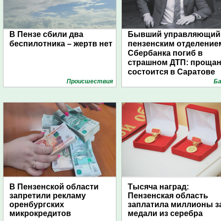
В Пензе сбили два
Бывший управляющий
беспилотника – жертв нет
пензенским отделение
Сбербанка погиб в
страшном ДТП: проща
состоится в Саратове
Проиcшествия
Ба
В Пензенской области
Тысяча наград:
запретили рекламу
Пензенская область
оренбургских
заплатила миллионы з
микрокредитов
медали из серебра