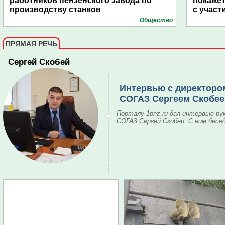
работников пензенского завода по
покаже
производству станков
с участ
Общество
ПРЯМАЯ РЕЧЬ
Сергей Скобей
Интервью с директоро
СОГАЗ Сергеем Скобе
Порталу 1pnz.ru дал интервью ру
СОГАЗ Сергей Скобей. С ним бесе