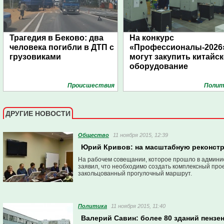
Трагедия в Беково: два
На конкурс
человека погибли в ДТП с
«Профессионалы-2026
грузовиками
могут закупить китайс
оборудование
Проиcшествия
Полит
ДРУГИЕ НОВОСТИ
Общество
11 ноября 2015, 12:39
Юрий Кривов: на масштабную реконстр
На рабочем совещании, которое прошло в админис
заявил, что необходимо создать комплексный про
закольцованный прогулочный маршрут.
Политика
11 ноября 2015, 11:40
Валерий Савин: более 80 зданий пензе