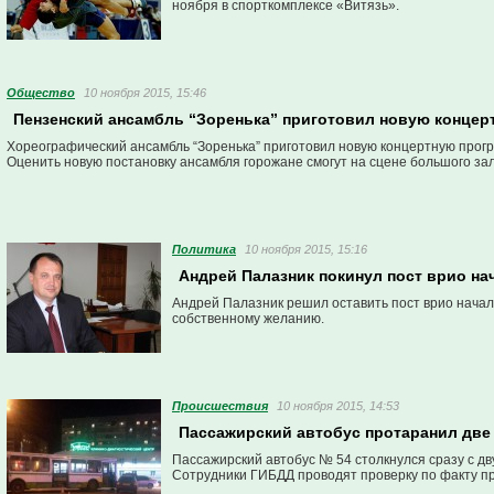
ноября в спорткомплексе «Витязь».
Общество
10 ноября 2015, 15:46
Пензенский ансамбль “Зоренька” приготовил новую концер
Хореографический ансамбль “Зоренька” приготовил новую концертную програ
Оценить новую постановку ансамбля горожане смогут на сцене большого зал
Политика
10 ноября 2015, 15:16
Андрей Палазник покинул пост врио на
Андрей Палазник решил оставить пост врио начал
собственному желанию.
Проиcшествия
10 ноября 2015, 14:53
Пассажирский автобус протаранил две
Пассажирский автобус № 54 столкнулся сразу с 
Сотрудники ГИБДД проводят проверку по факту п