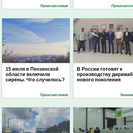
Проиcшествия
Проиcшест
15 июля в Пензенской
В России готовят к
области включили
производству дирижа
сирены. Что случилось?
нового поколения
Проиcшествия
Эконом