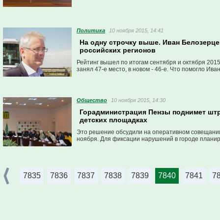
Политика
10 ноября 2015, 14:41
На одну строчку выше. Иван Белозерцев
российских регионов
Рейтинг вышел по итогам сентября и октября 201
занял 47-е место, в новом - 46-е. Что помогло Ив
Общество
10 ноября 2015, 14:30
Горадминистрация Пензы поднимет штра
детских площадках
Это решение обсудили на оперативном совещании,
ноября. Для фиксации нарушений в городе планир
7835
7836
7837
7838
7839
7840
7841
7