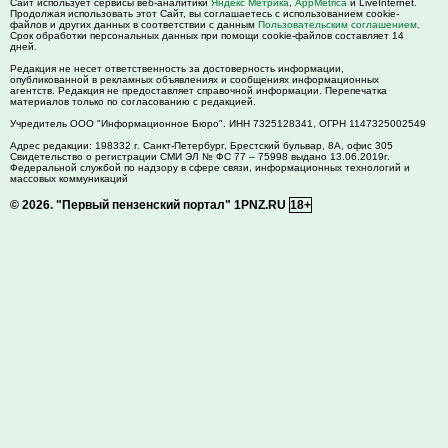
Сайт использует сервисы веб-аналитики
Яндекс Метрика
,
AppMetrica
и LiveInternet.
Продолжая использовать этот Сайт, вы соглашаетесь с использованием cookie-
файлов и других данных в соответствии с данным
Пользовательским соглашением
.
Срок обработки персональных данных при помощи cookie-файлов составляет 14
дней.
Редакция не несет ответственность за достоверность информации,
опубликованной в рекламных объявлениях и сообщениях информационных
агентств. Редакция не предоставляет справочной информации. Перепечатка
материалов только по согласованию с редакцией.
Учредитель ООО "Информационное Бюро". ИНН 7325128341, ОГРН 1147325002549
Адрес редакции:
198332
г. Санкт-Петербург,
Брестский бульвар, 8А, офис 305
Свидетельство о регистрации СМИ ЭЛ № ФС 77 – 75998 выдано 13.06.2019г.
Федеральной службой по надзору в сфере связи, информационных технологий и
массовых коммуникаций
© 2026.
"Первый пензенский портал" 1PNZ.RU
18+