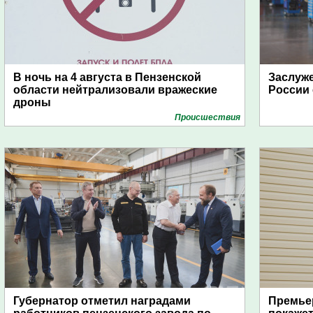
В ночь на 4 августа в Пензенской
Заслуж
области нейтрализовали вражеские
России 
дроны
Проиcшествия
Губернатор отметил наградами
Премьер