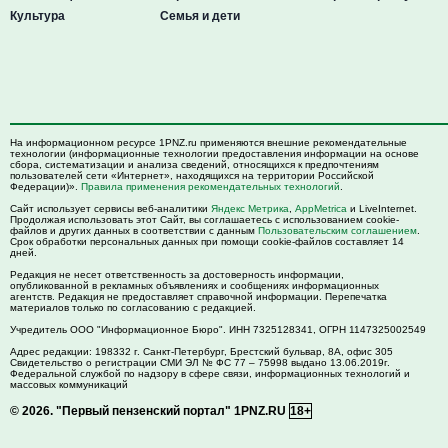
Культура
Семья и дети
На информационном ресурсе 1PNZ.ru применяются внешние рекомендательные
технологии (информационные технологии предоставления информации на основе
сбора, систематизации и анализа сведений, относящихся к предпочтениям
пользователей сети «Интернет», находящихся на территории Российской
Федерации)».
Правила применения рекомендательных технологий
.
Сайт использует сервисы веб-аналитики
Яндекс Метрика
,
AppMetrica
и LiveInternet.
Продолжая использовать этот Сайт, вы соглашаетесь с использованием cookie-
файлов и других данных в соответствии с данным
Пользовательским соглашением
.
Срок обработки персональных данных при помощи cookie-файлов составляет 14
дней.
Редакция не несет ответственность за достоверность информации,
опубликованной в рекламных объявлениях и сообщениях информационных
агентств. Редакция не предоставляет справочной информации. Перепечатка
материалов только по согласованию с редакцией.
Учредитель ООО "Информационное Бюро". ИНН 7325128341, ОГРН 1147325002549
Адрес редакции:
198332
г. Санкт-Петербург,
Брестский бульвар, 8А, офис 305
Свидетельство о регистрации СМИ ЭЛ № ФС 77 – 75998 выдано 13.06.2019г.
Федеральной службой по надзору в сфере связи, информационных технологий и
массовых коммуникаций
© 2026.
"Первый пензенский портал" 1PNZ.RU
18+