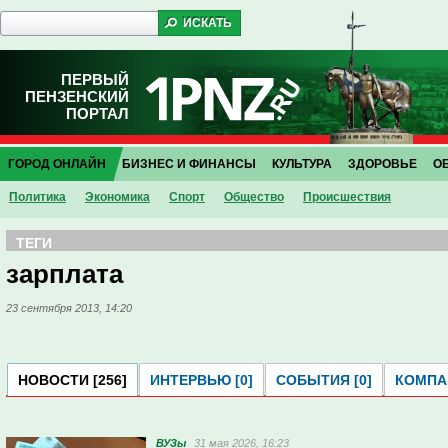
ПЕРВЫЙ
ПЕНЗЕНСКИЙ
ПОРТАЛ
ГОРОД ОНЛАЙН
БИЗНЕС И ФИНАНСЫ
КУЛЬТУРА
ЗДОРОВЬЕ
О
Политика
Экономика
Спорт
Общество
Проиcшествия
ТЕГИ
зарплата
23 сентября 2013, 14:20
НОВОСТИ [256]
ИНТЕРВЬЮ [0]
СОБЫТИЯ [0]
КОМПАН
ВУЗы
31 мая 2026, 16:23