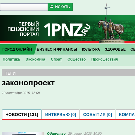
ПЕРВЫЙ
ПЕНЗЕНСКИЙ
ПОРТАЛ
ГОРОД ОНЛАЙН
БИЗНЕС И ФИНАНСЫ
КУЛЬТУРА
ЗДОРОВЬЕ
О
Политика
Экономика
Спорт
Общество
Проиcшествия
ТЕГИ
законопроект
10 сентября 2015, 13:09
НОВОСТИ [131]
ИНТЕРВЬЮ [0]
СОБЫТИЯ [0]
КОМПАН
Общество
29 января 2026, 10:00