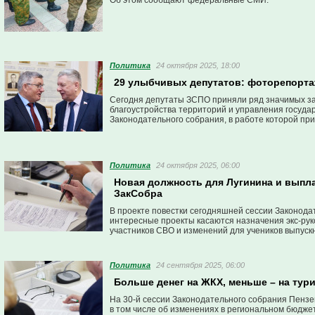
Об этом сообщают федеральные СМИ.
Политика
24 октября 2025, 18:00
29 улыбчивых депутатов: фоторепорта
Сегодня депутаты ЗСПО приняли ряд значимых зак
благоустройства территорий и управления госуда
Законодательного собрания, в работе которой при
Политика
24 октября 2025, 06:00
Новая должность для Лугинина и выпла
ЗакСобра
В проекте повестки сегодняшней сессии Законода
интересные проекты касаются назначения экс-рук
участников СВО и изменений для учеников выпускн
Политика
24 сентября 2025, 06:00
Больше денег на ЖКХ, меньше – на тури
На 30-й сессии Законодательного собрания Пензен
в том числе об изменениях в региональном бюджет