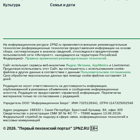
Культура
Семья и дети
На информационном ресурсе 1PNZ.ru применяются внешние рекомендательные
технологии (информационные технологии предоставления информации на основе
сбора, систематизации и анализа сведений, относящихся к предпочтениям
пользователей сети «Интернет», находящихся на территории Российской
Федерации)».
Правила применения рекомендательных технологий
.
Сайт использует сервисы веб-аналитики
Яндекс Метрика
,
AppMetrica
и LiveInternet.
Продолжая использовать этот Сайт, вы соглашаетесь с использованием cookie-
файлов и других данных в соответствии с данным
Пользовательским соглашением
.
Срок обработки персональных данных при помощи cookie-файлов составляет 14
дней.
Редакция не несет ответственность за достоверность информации,
опубликованной в рекламных объявлениях и сообщениях информационных
агентств. Редакция не предоставляет справочной информации. Перепечатка
материалов только по согласованию с редакцией.
Учредитель ООО "Информационное Бюро". ИНН 7325128341, ОГРН 1147325002549
Адрес редакции:
198332
г. Санкт-Петербург,
Брестский бульвар, 8А, офис 305
Свидетельство о регистрации СМИ ЭЛ № ФС 77 – 75998 выдано 13.06.2019г.
Федеральной службой по надзору в сфере связи, информационных технологий и
массовых коммуникаций
© 2026.
"Первый пензенский портал" 1PNZ.RU
18+