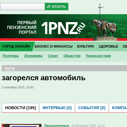
ПЕРВЫЙ
ПЕНЗЕНСКИЙ
ПОРТАЛ
ГОРОД ОНЛАЙН
БИЗНЕС И ФИНАНСЫ
КУЛЬТУРА
ЗДОРОВЬЕ
О
Политика
Экономика
Спорт
Общество
Проиcшествия
ТЕГИ
загорелся автомобиль
2 октября 2015, 10:40
НОВОСТИ [195]
ИНТЕРВЬЮ [0]
СОБЫТИЯ [0]
КОМПАН
Проиcшествия
14 февраля 2025, 11:21