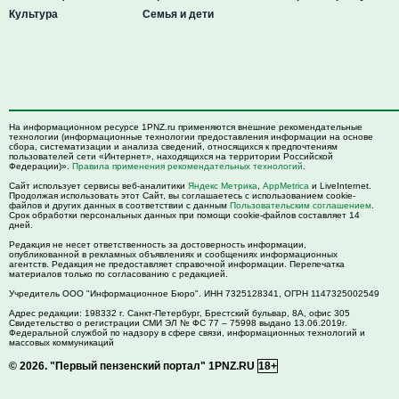
Культура
Семья и дети
На информационном ресурсе 1PNZ.ru применяются внешние рекомендательные
технологии (информационные технологии предоставления информации на основе
сбора, систематизации и анализа сведений, относящихся к предпочтениям
пользователей сети «Интернет», находящихся на территории Российской
Федерации)».
Правила применения рекомендательных технологий
.
Сайт использует сервисы веб-аналитики
Яндекс Метрика
,
AppMetrica
и LiveInternet.
Продолжая использовать этот Сайт, вы соглашаетесь с использованием cookie-
файлов и других данных в соответствии с данным
Пользовательским соглашением
.
Срок обработки персональных данных при помощи cookie-файлов составляет 14
дней.
Редакция не несет ответственность за достоверность информации,
опубликованной в рекламных объявлениях и сообщениях информационных
агентств. Редакция не предоставляет справочной информации. Перепечатка
материалов только по согласованию с редакцией.
Учредитель ООО "Информационное Бюро". ИНН 7325128341, ОГРН 1147325002549
Адрес редакции:
198332
г. Санкт-Петербург,
Брестский бульвар, 8А, офис 305
Свидетельство о регистрации СМИ ЭЛ № ФС 77 – 75998 выдано 13.06.2019г.
Федеральной службой по надзору в сфере связи, информационных технологий и
массовых коммуникаций
© 2026.
"Первый пензенский портал" 1PNZ.RU
18+