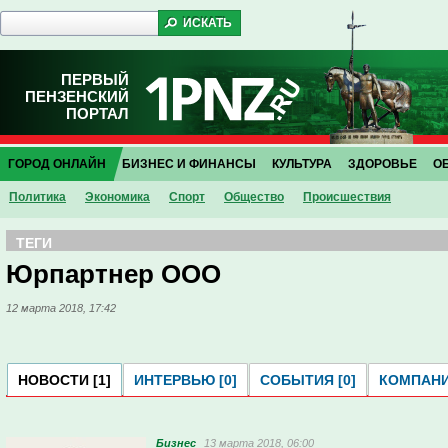
ПЕРВЫЙ
ПЕНЗЕНСКИЙ
ПОРТАЛ
ГОРОД ОНЛАЙН
БИЗНЕС И ФИНАНСЫ
КУЛЬТУРА
ЗДОРОВЬЕ
О
Политика
Экономика
Спорт
Общество
Проиcшествия
ТЕГИ
Юрпартнер ООО
12 марта 2018, 17:42
НОВОСТИ [1]
ИНТЕРВЬЮ [0]
СОБЫТИЯ [0]
КОМПАНИ
Бизнес
13 марта 2018, 06:00