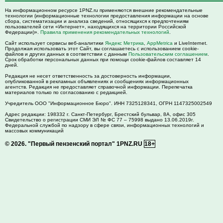
На информационном ресурсе 1PNZ.ru применяются внешние рекомендательные
технологии (информационные технологии предоставления информации на основе
сбора, систематизации и анализа сведений, относящихся к предпочтениям
пользователей сети «Интернет», находящихся на территории Российской
Федерации)».
Правила применения рекомендательных технологий
.
Сайт использует сервисы веб-аналитики
Яндекс Метрика
,
AppMetrica
и LiveInternet.
Продолжая использовать этот Сайт, вы соглашаетесь с использованием cookie-
файлов и других данных в соответствии с данным
Пользовательским соглашением
.
Срок обработки персональных данных при помощи cookie-файлов составляет 14
дней.
Редакция не несет ответственность за достоверность информации,
опубликованной в рекламных объявлениях и сообщениях информационных
агентств. Редакция не предоставляет справочной информации. Перепечатка
материалов только по согласованию с редакцией.
Учредитель ООО "Информационное Бюро". ИНН 7325128341, ОГРН 1147325002549
Адрес редакции:
198332
г. Санкт-Петербург,
Брестский бульвар, 8А, офис 305
Свидетельство о регистрации СМИ ЭЛ № ФС 77 – 75998 выдано 13.06.2019г.
Федеральной службой по надзору в сфере связи, информационных технологий и
массовых коммуникаций
© 2026.
"Первый пензенский портал" 1PNZ.RU
18+