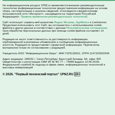
На информационном ресурсе 1PNZ.ru применяются внешние рекомендательные
технологии (информационные технологии предоставления информации на основе
сбора, систематизации и анализа сведений, относящихся к предпочтениям
пользователей сети «Интернет», находящихся на территории Российской
Федерации)».
Правила применения рекомендательных технологий
.
Сайт использует сервисы веб-аналитики
Яндекс Метрика
,
AppMetrica
и LiveInternet.
Продолжая использовать этот Сайт, вы соглашаетесь с использованием cookie-
файлов и других данных в соответствии с данным
Пользовательским соглашением
.
Срок обработки персональных данных при помощи cookie-файлов составляет 14
дней.
Редакция не несет ответственность за достоверность информации,
опубликованной в рекламных объявлениях и сообщениях информационных
агентств. Редакция не предоставляет справочной информации. Перепечатка
материалов только по согласованию с редакцией.
Учредитель ООО "Информационное Бюро". ИНН 7325128341, ОГРН 1147325002549
Адрес редакции:
198332
г. Санкт-Петербург,
Брестский бульвар, 8А, офис 305
Свидетельство о регистрации СМИ ЭЛ № ФС 77 – 75998 выдано 13.06.2019г.
Федеральной службой по надзору в сфере связи, информационных технологий и
массовых коммуникаций
© 2026.
"Первый пензенский портал" 1PNZ.RU
18+