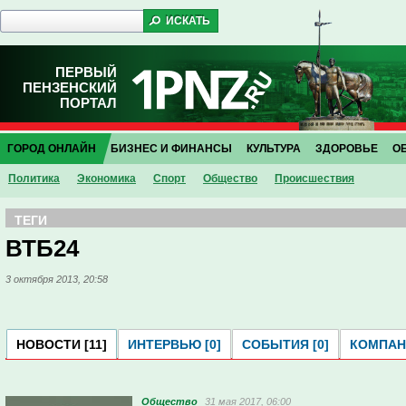
ПЕРВЫЙ
ПЕНЗЕНСКИЙ
ПОРТАЛ
ГОРОД ОНЛАЙН
БИЗНЕС И ФИНАНСЫ
КУЛЬТУРА
ЗДОРОВЬЕ
О
Политика
Экономика
Спорт
Общество
Проиcшествия
ТЕГИ
ВТБ24
3 октября 2013, 20:58
НОВОСТИ [11]
ИНТЕРВЬЮ [0]
СОБЫТИЯ [0]
КОМПАНИ
Общество
31 мая 2017, 06:00