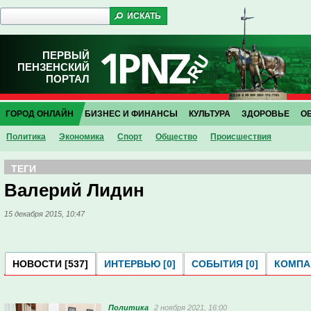
ПЕРВЫЙ
ПЕНЗЕНСКИЙ
ПОРТАЛ
ГОРОД ОНЛАЙН
БИЗНЕС И ФИНАНСЫ
КУЛЬТУРА
ЗДОРОВЬЕ
О
Политика
Экономика
Спорт
Общество
Проиcшествия
ТЕГИ
Валерий Лидин
15 декабря 2015, 10:47
НОВОСТИ [537]
ИНТЕРВЬЮ [0]
СОБЫТИЯ [0]
КОМПАН
Политика
2 ноября 2021, 16:00