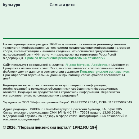
Культура
Семья и дети
На информационном ресурсе 1PNZ.ru применяются внешние рекомендательные
технологии (информационные технологии предоставления информации на основе
сбора, систематизации и анализа сведений, относящихся к предпочтениям
пользователей сети «Интернет», находящихся на территории Российской
Федерации)».
Правила применения рекомендательных технологий
.
Сайт использует сервисы веб-аналитики
Яндекс Метрика
,
AppMetrica
и LiveInternet.
Продолжая использовать этот Сайт, вы соглашаетесь с использованием cookie-
файлов и других данных в соответствии с данным
Пользовательским соглашением
.
Срок обработки персональных данных при помощи cookie-файлов составляет 14
дней.
Редакция не несет ответственность за достоверность информации,
опубликованной в рекламных объявлениях и сообщениях информационных
агентств. Редакция не предоставляет справочной информации. Перепечатка
материалов только по согласованию с редакцией.
Учредитель ООО "Информационное Бюро". ИНН 7325128341, ОГРН 1147325002549
Адрес редакции:
198332
г. Санкт-Петербург,
Брестский бульвар, 8А, офис 305
Свидетельство о регистрации СМИ ЭЛ № ФС 77 – 75998 выдано 13.06.2019г.
Федеральной службой по надзору в сфере связи, информационных технологий и
массовых коммуникаций
© 2026.
"Первый пензенский портал" 1PNZ.RU
18+