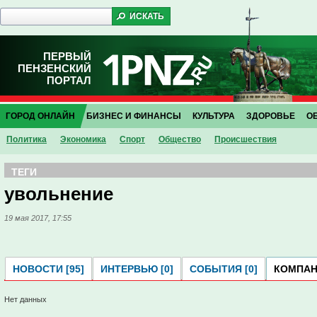
ПЕРВЫЙ
ПЕНЗЕНСКИЙ
ПОРТАЛ
ГОРОД ОНЛАЙН
БИЗНЕС И ФИНАНСЫ
КУЛЬТУРА
ЗДОРОВЬЕ
О
Политика
Экономика
Спорт
Общество
Проиcшествия
ТЕГИ
увольнение
19 мая 2017, 17:55
НОВОСТИ [95]
ИНТЕРВЬЮ [0]
СОБЫТИЯ [0]
КОМПАНИ
Нет данных