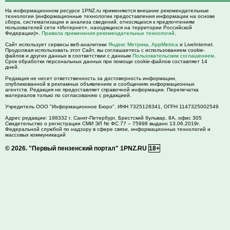
На информационном ресурсе 1PNZ.ru применяются внешние рекомендательные
технологии (информационные технологии предоставления информации на основе
сбора, систематизации и анализа сведений, относящихся к предпочтениям
пользователей сети «Интернет», находящихся на территории Российской
Федерации)».
Правила применения рекомендательных технологий
.
Сайт использует сервисы веб-аналитики
Яндекс Метрика
,
AppMetrica
и LiveInternet.
Продолжая использовать этот Сайт, вы соглашаетесь с использованием cookie-
файлов и других данных в соответствии с данным
Пользовательским соглашением
.
Срок обработки персональных данных при помощи cookie-файлов составляет 14
дней.
Редакция не несет ответственность за достоверность информации,
опубликованной в рекламных объявлениях и сообщениях информационных
агентств. Редакция не предоставляет справочной информации. Перепечатка
материалов только по согласованию с редакцией.
Учредитель ООО "Информационное Бюро". ИНН 7325128341, ОГРН 1147325002549
Адрес редакции:
198332
г. Санкт-Петербург,
Брестский бульвар, 8А, офис 305
Свидетельство о регистрации СМИ ЭЛ № ФС 77 – 75998 выдано 13.06.2019г.
Федеральной службой по надзору в сфере связи, информационных технологий и
массовых коммуникаций
© 2026.
"Первый пензенский портал" 1PNZ.RU
18+