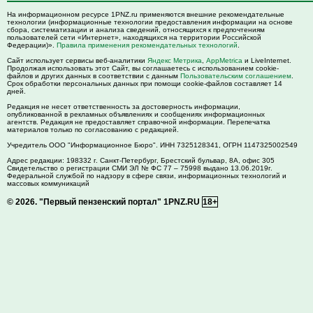
На информационном ресурсе 1PNZ.ru применяются внешние рекомендательные
технологии (информационные технологии предоставления информации на основе
сбора, систематизации и анализа сведений, относящихся к предпочтениям
пользователей сети «Интернет», находящихся на территории Российской
Федерации)».
Правила применения рекомендательных технологий
.
Сайт использует сервисы веб-аналитики
Яндекс Метрика
,
AppMetrica
и LiveInternet.
Продолжая использовать этот Сайт, вы соглашаетесь с использованием cookie-
файлов и других данных в соответствии с данным
Пользовательским соглашением
.
Срок обработки персональных данных при помощи cookie-файлов составляет 14
дней.
Редакция не несет ответственность за достоверность информации,
опубликованной в рекламных объявлениях и сообщениях информационных
агентств. Редакция не предоставляет справочной информации. Перепечатка
материалов только по согласованию с редакцией.
Учредитель ООО "Информационное Бюро". ИНН 7325128341, ОГРН 1147325002549
Адрес редакции:
198332
г. Санкт-Петербург,
Брестский бульвар, 8А, офис 305
Свидетельство о регистрации СМИ ЭЛ № ФС 77 – 75998 выдано 13.06.2019г.
Федеральной службой по надзору в сфере связи, информационных технологий и
массовых коммуникаций
© 2026.
"Первый пензенский портал" 1PNZ.RU
18+