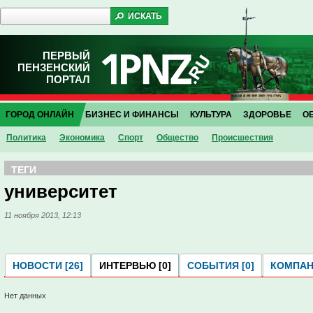
ПЕРВЫЙ
ПЕНЗЕНСКИЙ
ПОРТАЛ
ГОРОД ОНЛАЙН
БИЗНЕС И ФИНАНСЫ
КУЛЬТУРА
ЗДОРОВЬЕ
О
Политика
Экономика
Спорт
Общество
Проиcшествия
ТЕГИ
университет
11 ноября 2013, 12:13
НОВОСТИ [26]
ИНТЕРВЬЮ [0]
СОБЫТИЯ [0]
КОМПАНИ
Нет данных