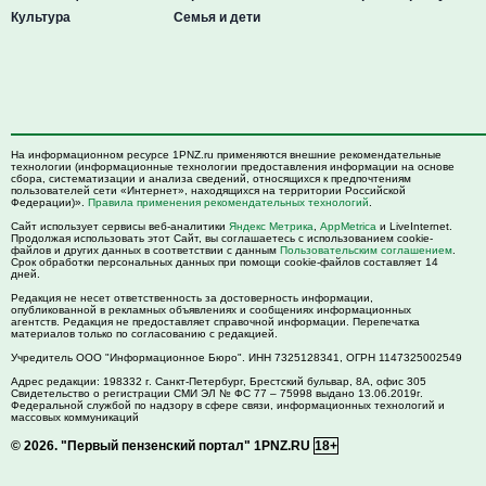
Культура
Семья и дети
На информационном ресурсе 1PNZ.ru применяются внешние рекомендательные
технологии (информационные технологии предоставления информации на основе
сбора, систематизации и анализа сведений, относящихся к предпочтениям
пользователей сети «Интернет», находящихся на территории Российской
Федерации)».
Правила применения рекомендательных технологий
.
Сайт использует сервисы веб-аналитики
Яндекс Метрика
,
AppMetrica
и LiveInternet.
Продолжая использовать этот Сайт, вы соглашаетесь с использованием cookie-
файлов и других данных в соответствии с данным
Пользовательским соглашением
.
Срок обработки персональных данных при помощи cookie-файлов составляет 14
дней.
Редакция не несет ответственность за достоверность информации,
опубликованной в рекламных объявлениях и сообщениях информационных
агентств. Редакция не предоставляет справочной информации. Перепечатка
материалов только по согласованию с редакцией.
Учредитель ООО "Информационное Бюро". ИНН 7325128341, ОГРН 1147325002549
Адрес редакции:
198332
г. Санкт-Петербург,
Брестский бульвар, 8А, офис 305
Свидетельство о регистрации СМИ ЭЛ № ФС 77 – 75998 выдано 13.06.2019г.
Федеральной службой по надзору в сфере связи, информационных технологий и
массовых коммуникаций
© 2026.
"Первый пензенский портал" 1PNZ.RU
18+