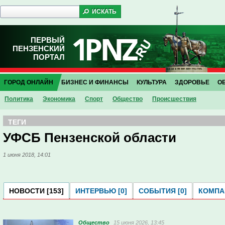
ПЕРВЫЙ
ПЕНЗЕНСКИЙ
ПОРТАЛ
ГОРОД ОНЛАЙН
БИЗНЕС И ФИНАНСЫ
КУЛЬТУРА
ЗДОРОВЬЕ
О
Политика
Экономика
Спорт
Общество
Проиcшествия
ТЕГИ
УФСБ Пензенской области
1 июня 2018, 14:01
НОВОСТИ [153]
ИНТЕРВЬЮ [0]
СОБЫТИЯ [0]
КОМПАН
Общество
15 июня 2026, 13:45