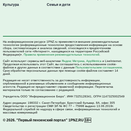
Культура
Семья и дети
На информационном ресурсе 1PNZ.ru применяются внешние рекомендательные
технологии (информационные технологии предоставления информации на основе
сбора, систематизации и анализа сведений, относящихся к предпочтениям
пользователей сети «Интернет», находящихся на территории Российской
Федерации)».
Правила применения рекомендательных технологий
.
Сайт использует сервисы веб-аналитики
Яндекс Метрика
,
AppMetrica
и LiveInternet.
Продолжая использовать этот Сайт, вы соглашаетесь с использованием cookie-
файлов и других данных в соответствии с данным
Пользовательским соглашением
.
Срок обработки персональных данных при помощи cookie-файлов составляет 14
дней.
Редакция не несет ответственность за достоверность информации,
опубликованной в рекламных объявлениях и сообщениях информационных
агентств. Редакция не предоставляет справочной информации. Перепечатка
материалов только по согласованию с редакцией.
Учредитель ООО "Информационное Бюро". ИНН 7325128341, ОГРН 1147325002549
Адрес редакции:
198332
г. Санкт-Петербург,
Брестский бульвар, 8А, офис 305
Свидетельство о регистрации СМИ ЭЛ № ФС 77 – 75998 выдано 13.06.2019г.
Федеральной службой по надзору в сфере связи, информационных технологий и
массовых коммуникаций
© 2026.
"Первый пензенский портал" 1PNZ.RU
18+