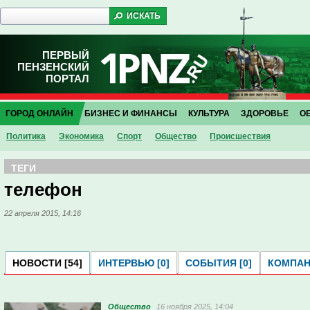
ПЕРВЫЙ
ПЕНЗЕНСКИЙ
ПОРТАЛ
ГОРОД ОНЛАЙН
БИЗНЕС И ФИНАНСЫ
КУЛЬТУРА
ЗДОРОВЬЕ
О
Политика
Экономика
Спорт
Общество
Проиcшествия
ТЕГИ
телефон
22 апреля 2015, 14:16
НОВОСТИ [54]
ИНТЕРВЬЮ [0]
СОБЫТИЯ [0]
КОМПАНИ
Общество
16 ноября 2025, 14:04