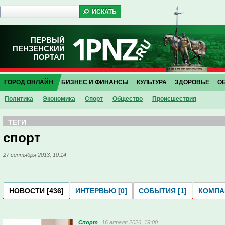
ПЕРВЫЙ
ПЕНЗЕНСКИЙ
ПОРТАЛ
ГОРОД ОНЛАЙН
БИЗНЕС И ФИНАНСЫ
КУЛЬТУРА
ЗДОРОВЬЕ
О
Политика
Экономика
Спорт
Общество
Проиcшествия
ТЕГИ
спорт
27 сентября 2013, 10:14
НОВОСТИ [436]
ИНТЕРВЬЮ [0]
СОБЫТИЯ [1]
КОМПАН
Спорт
16 апреля 2026, 19:00