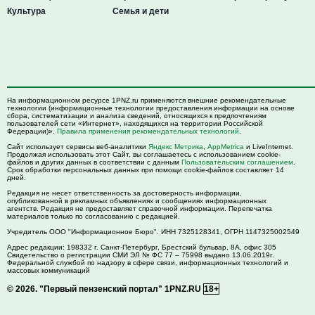
Культура
Семья и дети
На информационном ресурсе 1PNZ.ru применяются внешние рекомендательные
технологии (информационные технологии предоставления информации на основе
сбора, систематизации и анализа сведений, относящихся к предпочтениям
пользователей сети «Интернет», находящихся на территории Российской
Федерации)».
Правила применения рекомендательных технологий
.
Сайт использует сервисы веб-аналитики
Яндекс Метрика
,
AppMetrica
и LiveInternet.
Продолжая использовать этот Сайт, вы соглашаетесь с использованием cookie-
файлов и других данных в соответствии с данным
Пользовательским соглашением
.
Срок обработки персональных данных при помощи cookie-файлов составляет 14
дней.
Редакция не несет ответственность за достоверность информации,
опубликованной в рекламных объявлениях и сообщениях информационных
агентств. Редакция не предоставляет справочной информации. Перепечатка
материалов только по согласованию с редакцией.
Учредитель ООО "Информационное Бюро". ИНН 7325128341, ОГРН 1147325002549
Адрес редакции:
198332
г. Санкт-Петербург,
Брестский бульвар, 8А, офис 305
Свидетельство о регистрации СМИ ЭЛ № ФС 77 – 75998 выдано 13.06.2019г.
Федеральной службой по надзору в сфере связи, информационных технологий и
массовых коммуникаций
© 2026.
"Первый пензенский портал" 1PNZ.RU
18+