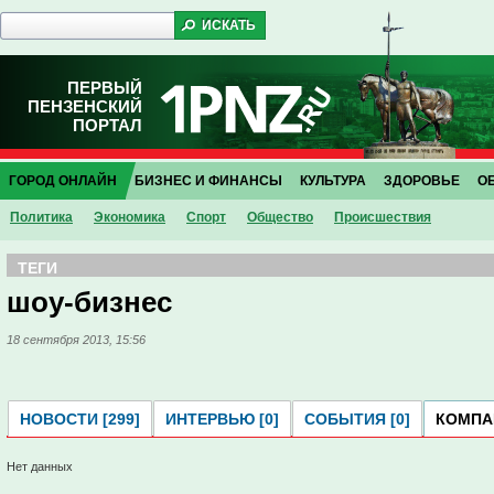
ПЕРВЫЙ
ПЕНЗЕНСКИЙ
ПОРТАЛ
ГОРОД ОНЛАЙН
БИЗНЕС И ФИНАНСЫ
КУЛЬТУРА
ЗДОРОВЬЕ
О
Политика
Экономика
Спорт
Общество
Проиcшествия
ТЕГИ
шоу-бизнес
18 сентября 2013, 15:56
НОВОСТИ [299]
ИНТЕРВЬЮ [0]
СОБЫТИЯ [0]
КОМПАН
Нет данных