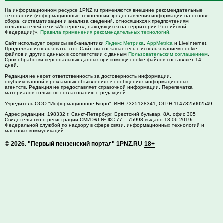
На информационном ресурсе 1PNZ.ru применяются внешние рекомендательные
технологии (информационные технологии предоставления информации на основе
сбора, систематизации и анализа сведений, относящихся к предпочтениям
пользователей сети «Интернет», находящихся на территории Российской
Федерации)».
Правила применения рекомендательных технологий
.
Сайт использует сервисы веб-аналитики
Яндекс Метрика
,
AppMetrica
и LiveInternet.
Продолжая использовать этот Сайт, вы соглашаетесь с использованием cookie-
файлов и других данных в соответствии с данным
Пользовательским соглашением
.
Срок обработки персональных данных при помощи cookie-файлов составляет 14
дней.
Редакция не несет ответственность за достоверность информации,
опубликованной в рекламных объявлениях и сообщениях информационных
агентств. Редакция не предоставляет справочной информации. Перепечатка
материалов только по согласованию с редакцией.
Учредитель ООО "Информационное Бюро". ИНН 7325128341, ОГРН 1147325002549
Адрес редакции:
198332
г. Санкт-Петербург,
Брестский бульвар, 8А, офис 305
Свидетельство о регистрации СМИ ЭЛ № ФС 77 – 75998 выдано 13.06.2019г.
Федеральной службой по надзору в сфере связи, информационных технологий и
массовых коммуникаций
© 2026.
"Первый пензенский портал" 1PNZ.RU
18+