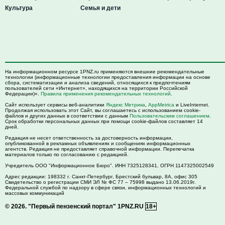
Культура
Семья и дети
На информационном ресурсе 1PNZ.ru применяются внешние рекомендательные
технологии (информационные технологии предоставления информации на основе
сбора, систематизации и анализа сведений, относящихся к предпочтениям
пользователей сети «Интернет», находящихся на территории Российской
Федерации)».
Правила применения рекомендательных технологий
.
Сайт использует сервисы веб-аналитики
Яндекс Метрика
,
AppMetrica
и LiveInternet.
Продолжая использовать этот Сайт, вы соглашаетесь с использованием cookie-
файлов и других данных в соответствии с данным
Пользовательским соглашением
.
Срок обработки персональных данных при помощи cookie-файлов составляет 14
дней.
Редакция не несет ответственность за достоверность информации,
опубликованной в рекламных объявлениях и сообщениях информационных
агентств. Редакция не предоставляет справочной информации. Перепечатка
материалов только по согласованию с редакцией.
Учредитель ООО "Информационное Бюро". ИНН 7325128341, ОГРН 1147325002549
Адрес редакции:
198332
г. Санкт-Петербург,
Брестский бульвар, 8А, офис 305
Свидетельство о регистрации СМИ ЭЛ № ФС 77 – 75998 выдано 13.06.2019г.
Федеральной службой по надзору в сфере связи, информационных технологий и
массовых коммуникаций
© 2026.
"Первый пензенский портал" 1PNZ.RU
18+