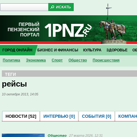
ПЕРВЫЙ
ПЕНЗЕНСКИЙ
ПОРТАЛ
ГОРОД ОНЛАЙН
БИЗНЕС И ФИНАНСЫ
КУЛЬТУРА
ЗДОРОВЬЕ
О
Политика
Экономика
Спорт
Общество
Проиcшествия
ТЕГИ
рейсы
10 октября 2013, 14:05
НОВОСТИ [52]
ИНТЕРВЬЮ [0]
СОБЫТИЯ [0]
КОМПАНИ
Общество
27 марта 2026, 12:31