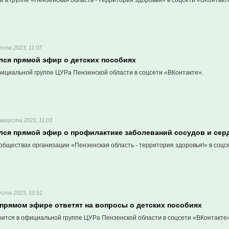
 в группе «Пензенская область - территория здоровья» в соцсети «ВКонтакт
уста 2023, 11:07
лся прямой эфир о детских пособиях
фициальной группе ЦУРа Пензенской области в соцсети «ВКонтакте».
 августа 2023, 11:03
ался прямой эфир о профилактике заболеваний сосудов и сер
обществах организации «Пензенская область - территория здоровья!» в соцс
уста 2023, 10:51
 прямом эфире ответят на вопросы о детских пособиях
оится в официальной группе ЦУРа Пензенской области в соцсети «ВКонтакте»