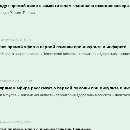
ведут прямой эфир с заместителем главврача онкодиспансера
адио России. Пенза».
1 августа 2023, 11:24
ался прямой эфир о первой помощи при инсульте и инфаркте
обществах организации «Пензенская область - территория здоровья!» в соцс
0 августа 2023, 17:30
 прямом эфире расскажут о первой помощи при инсульте и ин
 в группе «Пензенская область - территория здоровья» в соцсети «ВКонтакт
0 августа 2023, 14:01
ался прямой эфир с врачом Ольгой Савиной