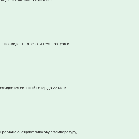
 под влияние южного циклона.
ласти ожидает плюсовая температура и
жидается сильный ветер до 22 м/с и
ям региона обещают плюсовую температуру,