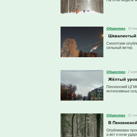
На этой неделе ж
Общество
19 ян
Шквалистый 
Синоптики опубл
сильный ветер.
Общество
2 ноя
Жёлтый уров
Пензенский ЦГМС
интенсивные оса
Общество
21 се
В Пензенской
Опубликован про
а вот к ночи удар