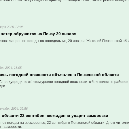
ители Пензы смогут ощутить приход настоящей зимы, так как регион попадет
варя 2025, 22:08
ветер обрушится на Пензу 20 января
иковали прогноз погоды на понедельник, 20 января. Жителей Пензенской об
бря 2024, 13:05
ень погодной опасности объявлен в Пензенской области
 предупредил о жёлтом уровне погодной опасности: в большинстве районов о
дки.
нтября 2024, 22:56
 области 22 сентября неожиданно ударят заморозки
гноз погоды на воскресенье, 22 сентября в Пензенской области. Днем жител
ят заморозки.