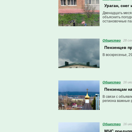
Ураган, снег
Двенадцать меся
объяснить погод
остановочные па
Общество
28 се
Пензенцев п
В воскресенье, 2
Общество
16 ию
Пензенцам н
В связи с объяв
региона важные 
Общество
16 ию
МЧС предупр