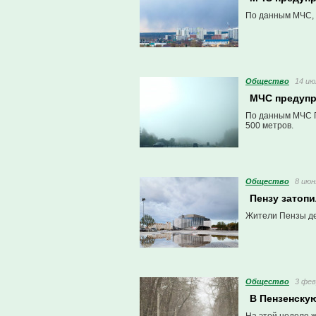
По данным МЧС, 
Общество
14 ию
МЧС предупр
По данным МЧС П
500 метров.
Общество
8 июн
Пензу затопи
Жители Пензы де
Общество
3 фев
В Пензенску