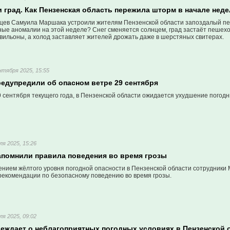
 и град. Как Пензенская область пережила шторм в начале нед
цев Самуила Маршака устроили жителям Пензенской области запоздалый пе
ные аномалии на этой неделе? Снег сменяется солнцем, град застаёт пешехо
вильоны, а холод заставляет жителей дрожать даже в шерстяных свитерах.
нтября 2025, 15:55
редупредили об опасном ветре 29 сентября
9 сентября текущего года, в Пензенской области ожидается ухудшение погодн
ля 2025, 15:26
апомнили правила поведения во время грозы
лением жёлтого уровня погодной опасности в Пензенской области сотрудники
рекомендации по безопасному поведению во время грозы.
ля 2025, 09:02
еждает о неблагоприятных погодных условиях в Пензенской 