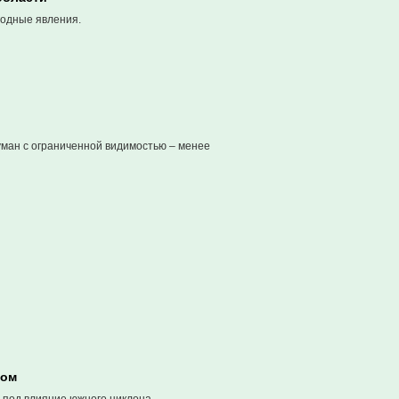
годные явления.
уман с ограниченной видимостью – менее
зом