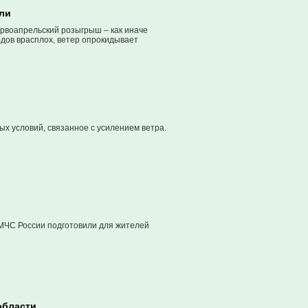
ели
рвоапрельский розыгрыш – как иначе
дов врасплох, ветер опрокидывает
ых условий, связанное с усилением ветра.
 МЧС России подготовили для жителей
области