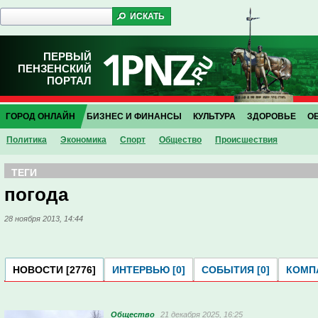
ПЕРВЫЙ
ПЕНЗЕНСКИЙ
ПОРТАЛ
ГОРОД ОНЛАЙН
БИЗНЕС И ФИНАНСЫ
КУЛЬТУРА
ЗДОРОВЬЕ
О
Политика
Экономика
Спорт
Общество
Проиcшествия
ТЕГИ
погода
28 ноября 2013, 14:44
НОВОСТИ [2776]
ИНТЕРВЬЮ [0]
СОБЫТИЯ [0]
КОМПА
Общество
21 декабря 2025, 16:25