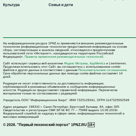
Культура
Семья и дети
На информационном ресурсе 1PNZ.ru применяются внешние рекомендательные
технологии (информационные технологии предоставления информации на основе
сбора, систематизации и анализа сведений, относящихся к предпочтениям
пользователей сети «Интернет», находящихся на территории Российской
Федерации)».
Правила применения рекомендательных технологий
.
Сайт использует сервисы веб-аналитики
Яндекс Метрика
,
AppMetrica
и LiveInternet.
Продолжая использовать этот Сайт, вы соглашаетесь с использованием cookie-
файлов и других данных в соответствии с данным
Пользовательским соглашением
.
Срок обработки персональных данных при помощи cookie-файлов составляет 14
дней.
Редакция не несет ответственность за достоверность информации,
опубликованной в рекламных объявлениях и сообщениях информационных
агентств. Редакция не предоставляет справочной информации. Перепечатка
материалов только по согласованию с редакцией.
Учредитель ООО "Информационное Бюро". ИНН 7325128341, ОГРН 1147325002549
Адрес редакции:
198332
г. Санкт-Петербург,
Брестский бульвар, 8А, офис 305
Свидетельство о регистрации СМИ ЭЛ № ФС 77 – 75998 выдано 13.06.2019г.
Федеральной службой по надзору в сфере связи, информационных технологий и
массовых коммуникаций
© 2026.
"Первый пензенский портал" 1PNZ.RU
18+