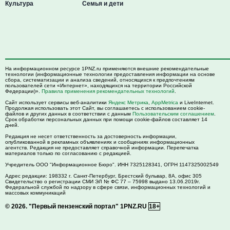
Культура
Семья и дети
На информационном ресурсе 1PNZ.ru применяются внешние рекомендательные
технологии (информационные технологии предоставления информации на основе
сбора, систематизации и анализа сведений, относящихся к предпочтениям
пользователей сети «Интернет», находящихся на территории Российской
Федерации)».
Правила применения рекомендательных технологий
.
Сайт использует сервисы веб-аналитики
Яндекс Метрика
,
AppMetrica
и LiveInternet.
Продолжая использовать этот Сайт, вы соглашаетесь с использованием cookie-
файлов и других данных в соответствии с данным
Пользовательским соглашением
.
Срок обработки персональных данных при помощи cookie-файлов составляет 14
дней.
Редакция не несет ответственность за достоверность информации,
опубликованной в рекламных объявлениях и сообщениях информационных
агентств. Редакция не предоставляет справочной информации. Перепечатка
материалов только по согласованию с редакцией.
Учредитель ООО "Информационное Бюро". ИНН 7325128341, ОГРН 1147325002549
Адрес редакции:
198332
г. Санкт-Петербург,
Брестский бульвар, 8А, офис 305
Свидетельство о регистрации СМИ ЭЛ № ФС 77 – 75998 выдано 13.06.2019г.
Федеральной службой по надзору в сфере связи, информационных технологий и
массовых коммуникаций
© 2026.
"Первый пензенский портал" 1PNZ.RU
18+