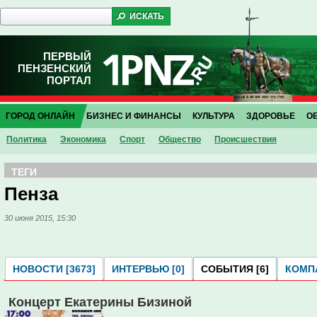
ПЕРВЫЙ
ПЕНЗЕНСКИЙ
ПОРТАЛ
ГОРОД ОНЛАЙН
БИЗНЕС И ФИНАНСЫ
КУЛЬТУРА
ЗДОРОВЬЕ
О
Политика
Экономика
Спорт
Общество
Проиcшествия
ТЕГИ
Пенза
30 июня 2015, 15:30
НОВОСТИ [3673]
ИНТЕРВЬЮ [0]
СОБЫТИЯ [6]
КОМПА
Концерт Екатерины Бизиной