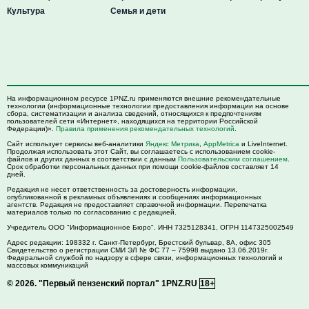
Культура
Семья и дети
На информационном ресурсе 1PNZ.ru применяются внешние рекомендательные
технологии (информационные технологии предоставления информации на основе
сбора, систематизации и анализа сведений, относящихся к предпочтениям
пользователей сети «Интернет», находящихся на территории Российской
Федерации)».
Правила применения рекомендательных технологий
.
Сайт использует сервисы веб-аналитики
Яндекс Метрика
,
AppMetrica
и LiveInternet.
Продолжая использовать этот Сайт, вы соглашаетесь с использованием cookie-
файлов и других данных в соответствии с данным
Пользовательским соглашением
.
Срок обработки персональных данных при помощи cookie-файлов составляет 14
дней.
Редакция не несет ответственность за достоверность информации,
опубликованной в рекламных объявлениях и сообщениях информационных
агентств. Редакция не предоставляет справочной информации. Перепечатка
материалов только по согласованию с редакцией.
Учредитель ООО "Информационное Бюро". ИНН 7325128341, ОГРН 1147325002549
Адрес редакции:
198332
г. Санкт-Петербург,
Брестский бульвар, 8А, офис 305
Свидетельство о регистрации СМИ ЭЛ № ФС 77 – 75998 выдано 13.06.2019г.
Федеральной службой по надзору в сфере связи, информационных технологий и
массовых коммуникаций
© 2026.
"Первый пензенский портал" 1PNZ.RU
18+