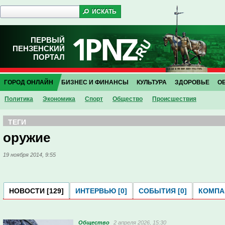
ПЕРВЫЙ
ПЕНЗЕНСКИЙ
ПОРТАЛ
ГОРОД ОНЛАЙН
БИЗНЕС И ФИНАНСЫ
КУЛЬТУРА
ЗДОРОВЬЕ
О
Политика
Экономика
Спорт
Общество
Проиcшествия
ТЕГИ
оружие
19 ноября 2014, 9:55
НОВОСТИ [129]
ИНТЕРВЬЮ [0]
СОБЫТИЯ [0]
КОМПАН
Общество
2 апреля 2026, 15:30