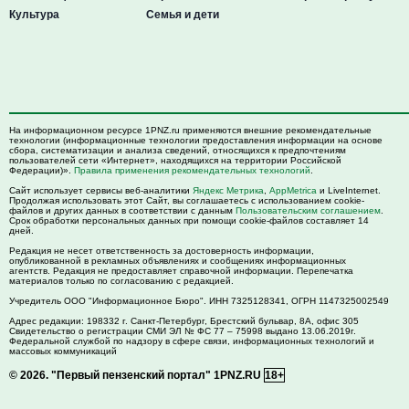
Культура
Семья и дети
На информационном ресурсе 1PNZ.ru применяются внешние рекомендательные
технологии (информационные технологии предоставления информации на основе
сбора, систематизации и анализа сведений, относящихся к предпочтениям
пользователей сети «Интернет», находящихся на территории Российской
Федерации)».
Правила применения рекомендательных технологий
.
Сайт использует сервисы веб-аналитики
Яндекс Метрика
,
AppMetrica
и LiveInternet.
Продолжая использовать этот Сайт, вы соглашаетесь с использованием cookie-
файлов и других данных в соответствии с данным
Пользовательским соглашением
.
Срок обработки персональных данных при помощи cookie-файлов составляет 14
дней.
Редакция не несет ответственность за достоверность информации,
опубликованной в рекламных объявлениях и сообщениях информационных
агентств. Редакция не предоставляет справочной информации. Перепечатка
материалов только по согласованию с редакцией.
Учредитель ООО "Информационное Бюро". ИНН 7325128341, ОГРН 1147325002549
Адрес редакции:
198332
г. Санкт-Петербург,
Брестский бульвар, 8А, офис 305
Свидетельство о регистрации СМИ ЭЛ № ФС 77 – 75998 выдано 13.06.2019г.
Федеральной службой по надзору в сфере связи, информационных технологий и
массовых коммуникаций
© 2026.
"Первый пензенский портал" 1PNZ.RU
18+