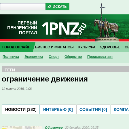
ПЕРВЫЙ
ПЕНЗЕНСКИЙ
ПОРТАЛ
ГОРОД ОНЛАЙН
БИЗНЕС И ФИНАНСЫ
КУЛЬТУРА
ЗДОРОВЬЕ
О
Политика
Экономика
Спорт
Общество
Проиcшествия
ТЕГИ
ограничение движения
12 марта 2015, 9:08
НОВОСТИ [382]
ИНТЕРВЬЮ [0]
СОБЫТИЯ [0]
КОМПАН
Общество
22 декабря 2020, 09:35