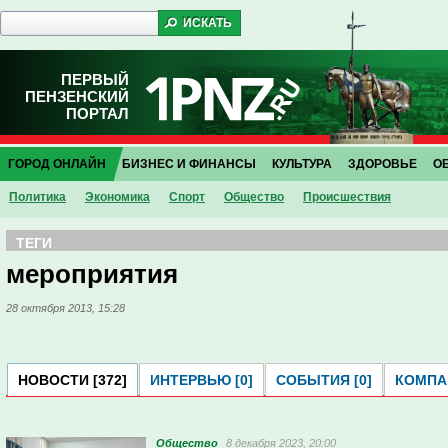
ПЕРВЫЙ
ПЕНЗЕНСКИЙ
ПОРТАЛ
ГОРОД ОНЛАЙН
БИЗНЕС И ФИНАНСЫ
КУЛЬТУРА
ЗДОРОВЬЕ
О
Политика
Экономика
Спорт
Общество
Проиcшествия
ТЕГИ
мероприятия
28 октября 2013, 15:28
НОВОСТИ [372]
ИНТЕРВЬЮ [0]
СОБЫТИЯ [0]
КОМПАН
Общество
8 декабря 2023, 20:00