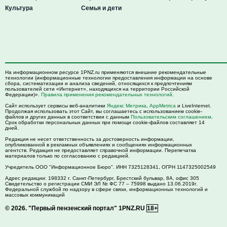
Культура
Семья и дети
На информационном ресурсе 1PNZ.ru применяются внешние рекомендательные
технологии (информационные технологии предоставления информации на основе
сбора, систематизации и анализа сведений, относящихся к предпочтениям
пользователей сети «Интернет», находящихся на территории Российской
Федерации)».
Правила применения рекомендательных технологий
.
Сайт использует сервисы веб-аналитики
Яндекс Метрика
,
AppMetrica
и LiveInternet.
Продолжая использовать этот Сайт, вы соглашаетесь с использованием cookie-
файлов и других данных в соответствии с данным
Пользовательским соглашением
.
Срок обработки персональных данных при помощи cookie-файлов составляет 14
дней.
Редакция не несет ответственность за достоверность информации,
опубликованной в рекламных объявлениях и сообщениях информационных
агентств. Редакция не предоставляет справочной информации. Перепечатка
материалов только по согласованию с редакцией.
Учредитель ООО "Информационное Бюро". ИНН 7325128341, ОГРН 1147325002549
Адрес редакции:
198332
г. Санкт-Петербург,
Брестский бульвар, 8А, офис 305
Свидетельство о регистрации СМИ ЭЛ № ФС 77 – 75998 выдано 13.06.2019г.
Федеральной службой по надзору в сфере связи, информационных технологий и
массовых коммуникаций
© 2026.
"Первый пензенский портал" 1PNZ.RU
18+