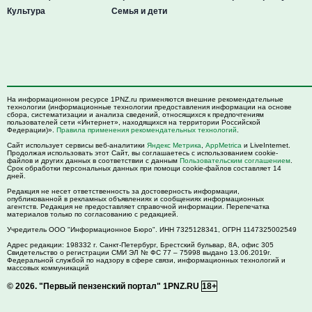
Культура
Семья и дети
На информационном ресурсе 1PNZ.ru применяются внешние рекомендательные
технологии (информационные технологии предоставления информации на основе
сбора, систематизации и анализа сведений, относящихся к предпочтениям
пользователей сети «Интернет», находящихся на территории Российской
Федерации)».
Правила применения рекомендательных технологий
.
Сайт использует сервисы веб-аналитики
Яндекс Метрика
,
AppMetrica
и LiveInternet.
Продолжая использовать этот Сайт, вы соглашаетесь с использованием cookie-
файлов и других данных в соответствии с данным
Пользовательским соглашением
.
Срок обработки персональных данных при помощи cookie-файлов составляет 14
дней.
Редакция не несет ответственность за достоверность информации,
опубликованной в рекламных объявлениях и сообщениях информационных
агентств. Редакция не предоставляет справочной информации. Перепечатка
материалов только по согласованию с редакцией.
Учредитель ООО "Информационное Бюро". ИНН 7325128341, ОГРН 1147325002549
Адрес редакции:
198332
г. Санкт-Петербург,
Брестский бульвар, 8А, офис 305
Свидетельство о регистрации СМИ ЭЛ № ФС 77 – 75998 выдано 13.06.2019г.
Федеральной службой по надзору в сфере связи, информационных технологий и
массовых коммуникаций
© 2026.
"Первый пензенский портал" 1PNZ.RU
18+