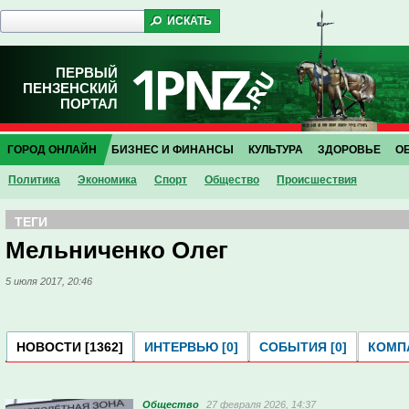
ПЕРВЫЙ
ПЕНЗЕНСКИЙ
ПОРТАЛ
ГОРОД ОНЛАЙН
БИЗНЕС И ФИНАНСЫ
КУЛЬТУРА
ЗДОРОВЬЕ
О
Политика
Экономика
Спорт
Общество
Проиcшествия
ТЕГИ
Мельниченко Олег
5 июля 2017, 20:46
НОВОСТИ [1362]
ИНТЕРВЬЮ [0]
СОБЫТИЯ [0]
КОМПА
Общество
27 февраля 2026, 14:37