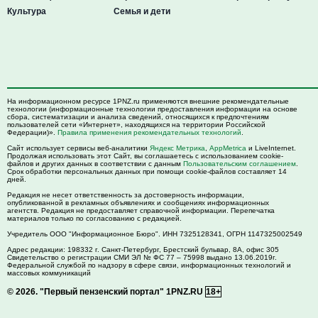
Культура
Семья и дети
На информационном ресурсе 1PNZ.ru применяются внешние рекомендательные
технологии (информационные технологии предоставления информации на основе
сбора, систематизации и анализа сведений, относящихся к предпочтениям
пользователей сети «Интернет», находящихся на территории Российской
Федерации)».
Правила применения рекомендательных технологий
.
Сайт использует сервисы веб-аналитики
Яндекс Метрика
,
AppMetrica
и LiveInternet.
Продолжая использовать этот Сайт, вы соглашаетесь с использованием cookie-
файлов и других данных в соответствии с данным
Пользовательским соглашением
.
Срок обработки персональных данных при помощи cookie-файлов составляет 14
дней.
Редакция не несет ответственность за достоверность информации,
опубликованной в рекламных объявлениях и сообщениях информационных
агентств. Редакция не предоставляет справочной информации. Перепечатка
материалов только по согласованию с редакцией.
Учредитель ООО "Информационное Бюро". ИНН 7325128341, ОГРН 1147325002549
Адрес редакции:
198332
г. Санкт-Петербург,
Брестский бульвар, 8А, офис 305
Свидетельство о регистрации СМИ ЭЛ № ФС 77 – 75998 выдано 13.06.2019г.
Федеральной службой по надзору в сфере связи, информационных технологий и
массовых коммуникаций
© 2026.
"Первый пензенский портал" 1PNZ.RU
18+