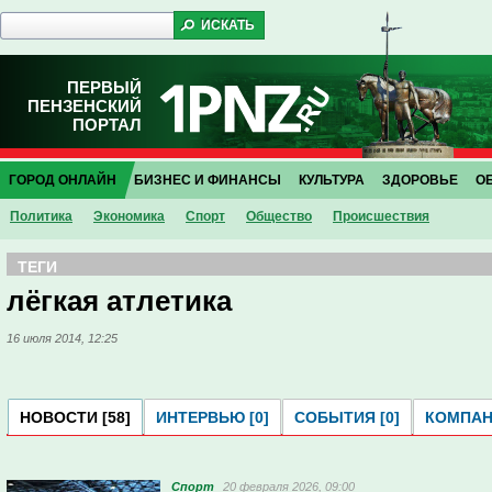
ПЕРВЫЙ
ПЕНЗЕНСКИЙ
ПОРТАЛ
ГОРОД ОНЛАЙН
БИЗНЕС И ФИНАНСЫ
КУЛЬТУРА
ЗДОРОВЬЕ
О
Политика
Экономика
Спорт
Общество
Проиcшествия
ТЕГИ
лёгкая атлетика
16 июля 2014, 12:25
НОВОСТИ [58]
ИНТЕРВЬЮ [0]
СОБЫТИЯ [0]
КОМПАНИ
Спорт
20 февраля 2026, 09:00