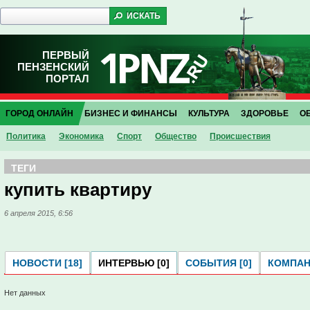
ПЕРВЫЙ
ПЕНЗЕНСКИЙ
ПОРТАЛ
ГОРОД ОНЛАЙН
БИЗНЕС И ФИНАНСЫ
КУЛЬТУРА
ЗДОРОВЬЕ
О
Политика
Экономика
Спорт
Общество
Проиcшествия
ТЕГИ
купить квартиру
6 апреля 2015, 6:56
НОВОСТИ [18]
ИНТЕРВЬЮ [0]
СОБЫТИЯ [0]
КОМПАНИ
Нет данных