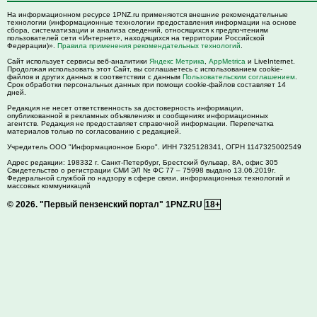
На информационном ресурсе 1PNZ.ru применяются внешние рекомендательные
технологии (информационные технологии предоставления информации на основе
сбора, систематизации и анализа сведений, относящихся к предпочтениям
пользователей сети «Интернет», находящихся на территории Российской
Федерации)».
Правила применения рекомендательных технологий
.
Сайт использует сервисы веб-аналитики
Яндекс Метрика
,
AppMetrica
и LiveInternet.
Продолжая использовать этот Сайт, вы соглашаетесь с использованием cookie-
файлов и других данных в соответствии с данным
Пользовательским соглашением
.
Срок обработки персональных данных при помощи cookie-файлов составляет 14
дней.
Редакция не несет ответственность за достоверность информации,
опубликованной в рекламных объявлениях и сообщениях информационных
агентств. Редакция не предоставляет справочной информации. Перепечатка
материалов только по согласованию с редакцией.
Учредитель ООО "Информационное Бюро". ИНН 7325128341, ОГРН 1147325002549
Адрес редакции:
198332
г. Санкт-Петербург,
Брестский бульвар, 8А, офис 305
Свидетельство о регистрации СМИ ЭЛ № ФС 77 – 75998 выдано 13.06.2019г.
Федеральной службой по надзору в сфере связи, информационных технологий и
массовых коммуникаций
© 2026.
"Первый пензенский портал" 1PNZ.RU
18+