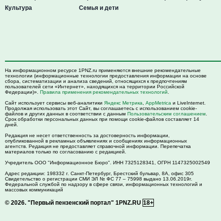
Культура
Семья и дети
На информационном ресурсе 1PNZ.ru применяются внешние рекомендательные
технологии (информационные технологии предоставления информации на основе
сбора, систематизации и анализа сведений, относящихся к предпочтениям
пользователей сети «Интернет», находящихся на территории Российской
Федерации)».
Правила применения рекомендательных технологий
.
Сайт использует сервисы веб-аналитики
Яндекс Метрика
,
AppMetrica
и LiveInternet.
Продолжая использовать этот Сайт, вы соглашаетесь с использованием cookie-
файлов и других данных в соответствии с данным
Пользовательским соглашением
.
Срок обработки персональных данных при помощи cookie-файлов составляет 14
дней.
Редакция не несет ответственность за достоверность информации,
опубликованной в рекламных объявлениях и сообщениях информационных
агентств. Редакция не предоставляет справочной информации. Перепечатка
материалов только по согласованию с редакцией.
Учредитель ООО "Информационное Бюро". ИНН 7325128341, ОГРН 1147325002549
Адрес редакции:
198332
г. Санкт-Петербург,
Брестский бульвар, 8А, офис 305
Свидетельство о регистрации СМИ ЭЛ № ФС 77 – 75998 выдано 13.06.2019г.
Федеральной службой по надзору в сфере связи, информационных технологий и
массовых коммуникаций
© 2026.
"Первый пензенский портал" 1PNZ.RU
18+