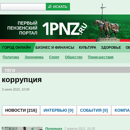
ПЕРВЫЙ
ПЕНЗЕНСКИЙ
ПОРТАЛ
ГОРОД ОНЛАЙН
БИЗНЕС И ФИНАНСЫ
КУЛЬТУРА
ЗДОРОВЬЕ
О
Политика
Экономика
Спорт
Общество
Проиcшествия
ТЕГИ
коррупция
3 июля 2015, 10:09
НОВОСТИ [216]
ИНТЕРВЬЮ [0]
СОБЫТИЯ [0]
КОМПАН
Политика
7 апреля 2021, 16:28