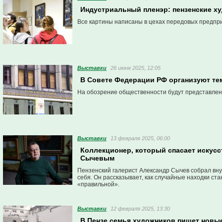
Индустриальный пленэр: пензенские ху
Все картины написаны в цехах передовых предпр
Выставки
26 июня 2025, 12:05
В Совете Федерации РФ организуют те
На обозрение общественности будут представлен
Выставки
13 февраля 2025, 06:00
Коллекционер, который спасает искусс
Сычевым
Пензенский галерист Александр Сычев собрал внуш
себя. Он рассказывает, как случайные находки ст
«правильной».
Выставки
12 февраля 2025, 13:30
В Пензе семья художников пишет новые