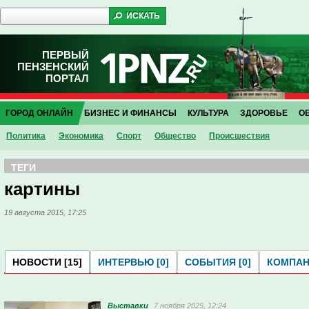
ПЕРВЫЙ
ПЕНЗЕНСКИЙ
ПОРТАЛ
ГОРОД ОНЛАЙН
БИЗНЕС И ФИНАНСЫ
КУЛЬТУРА
ЗДОРОВЬЕ
О
Политика
Экономика
Спорт
Общество
Проиcшествия
ТЕГИ
картины
19 августа 2015, 17:25
НОВОСТИ [15]
ИНТЕРВЬЮ [0]
СОБЫТИЯ [0]
КОМПАНИ
Выставки
7 ноября 2025, 12:24