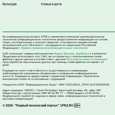
Культура
Семья и дети
На информационном ресурсе 1PNZ.ru применяются внешние рекомендательные
технологии (информационные технологии предоставления информации на основе
сбора, систематизации и анализа сведений, относящихся к предпочтениям
пользователей сети «Интернет», находящихся на территории Российской
Федерации)».
Правила применения рекомендательных технологий
.
Сайт использует сервисы веб-аналитики
Яндекс Метрика
,
AppMetrica
и LiveInternet.
Продолжая использовать этот Сайт, вы соглашаетесь с использованием cookie-
файлов и других данных в соответствии с данным
Пользовательским соглашением
.
Срок обработки персональных данных при помощи cookie-файлов составляет 14
дней.
Редакция не несет ответственность за достоверность информации,
опубликованной в рекламных объявлениях и сообщениях информационных
агентств. Редакция не предоставляет справочной информации. Перепечатка
материалов только по согласованию с редакцией.
Учредитель ООО "Информационное Бюро". ИНН 7325128341, ОГРН 1147325002549
Адрес редакции:
198332
г. Санкт-Петербург,
Брестский бульвар, 8А, офис 305
Свидетельство о регистрации СМИ ЭЛ № ФС 77 – 75998 выдано 13.06.2019г.
Федеральной службой по надзору в сфере связи, информационных технологий и
массовых коммуникаций
© 2026.
"Первый пензенский портал" 1PNZ.RU
18+