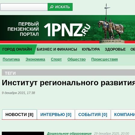
ПЕРВЫЙ
ПЕНЗЕНСКИЙ
ПОРТАЛ
ГОРОД ОНЛАЙН
БИЗНЕС И ФИНАНСЫ
КУЛЬТУРА
ЗДОРОВЬЕ
О
Политика
Экономика
Спорт
Общество
Проиcшествия
ТЕГИ
Институт регионального развити
9 декабря 2015, 17:38
НОВОСТИ [8]
ИНТЕРВЬЮ [0]
СОБЫТИЯ [0]
КОМПАНИ
Дошкольное образование
29 декабря 2025, 20:00