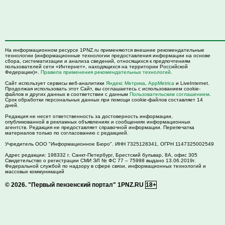
На информационном ресурсе 1PNZ.ru применяются внешние рекомендательные
технологии (информационные технологии предоставления информации на основе
сбора, систематизации и анализа сведений, относящихся к предпочтениям
пользователей сети «Интернет», находящихся на территории Российской
Федерации)».
Правила применения рекомендательных технологий
.
Сайт использует сервисы веб-аналитики
Яндекс Метрика
,
AppMetrica
и LiveInternet.
Продолжая использовать этот Сайт, вы соглашаетесь с использованием cookie-
файлов и других данных в соответствии с данным
Пользовательским соглашением
.
Срок обработки персональных данных при помощи cookie-файлов составляет 14
дней.
Редакция не несет ответственность за достоверность информации,
опубликованной в рекламных объявлениях и сообщениях информационных
агентств. Редакция не предоставляет справочной информации. Перепечатка
материалов только по согласованию с редакцией.
Учредитель ООО "Информационное Бюро". ИНН 7325128341, ОГРН 1147325002549
Адрес редакции:
198332
г. Санкт-Петербург,
Брестский бульвар, 8А, офис 305
Свидетельство о регистрации СМИ ЭЛ № ФС 77 – 75998 выдано 13.06.2019г.
Федеральной службой по надзору в сфере связи, информационных технологий и
массовых коммуникаций
© 2026.
"Первый пензенский портал" 1PNZ.RU
18+