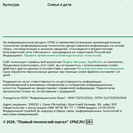
Культура
Семья и дети
На информационном ресурсе 1PNZ.ru применяются внешние рекомендательные
технологии (информационные технологии предоставления информации на основе
сбора, систематизации и анализа сведений, относящихся к предпочтениям
пользователей сети «Интернет», находящихся на территории Российской
Федерации)».
Правила применения рекомендательных технологий
.
Сайт использует сервисы веб-аналитики
Яндекс Метрика
,
AppMetrica
и LiveInternet.
Продолжая использовать этот Сайт, вы соглашаетесь с использованием cookie-
файлов и других данных в соответствии с данным
Пользовательским соглашением
.
Срок обработки персональных данных при помощи cookie-файлов составляет 14
дней.
Редакция не несет ответственность за достоверность информации,
опубликованной в рекламных объявлениях и сообщениях информационных
агентств. Редакция не предоставляет справочной информации. Перепечатка
материалов только по согласованию с редакцией.
Учредитель ООО "Информационное Бюро". ИНН 7325128341, ОГРН 1147325002549
Адрес редакции:
198332
г. Санкт-Петербург,
Брестский бульвар, 8А, офис 305
Свидетельство о регистрации СМИ ЭЛ № ФС 77 – 75998 выдано 13.06.2019г.
Федеральной службой по надзору в сфере связи, информационных технологий и
массовых коммуникаций
© 2026.
"Первый пензенский портал" 1PNZ.RU
18+