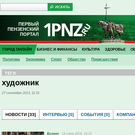
ПЕРВЫЙ
ПЕНЗЕНСКИЙ
ПОРТАЛ
ГОРОД ОНЛАЙН
БИЗНЕС И ФИНАНСЫ
КУЛЬТУРА
ЗДОРОВЬЕ
О
Политика
Экономика
Спорт
Общество
Проиcшествия
ТЕГИ
художник
27 сентября 2013, 11:31
НОВОСТИ [33]
ИНТЕРВЬЮ [0]
СОБЫТИЯ [0]
КОМПАНИ
Бизнес
13 июля 2026, 10:21