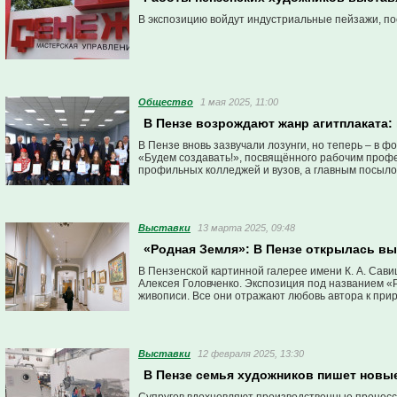
В экспозицию войдут индустриальные пейзажи, по
Общество
1 мая 2025, 11:00
В Пензе возрождают жанр агитплаката
В Пензе вновь зазвучали лозунги, но теперь – в ф
«Будем создавать!», посвящённого рабочим профе
профильных колледжей и вузов, а главным посыло
Выставки
13 марта 2025, 09:48
«Родная Земля»: В Пензе открылась вы
В Пензенской картинной галерее имени К. А. Сав
Алексея Головченко. Экспозиция под названием «
живописи. Все они отражают любовь автора к приро
Выставки
12 февраля 2025, 13:30
В Пензе семья художников пишет новые