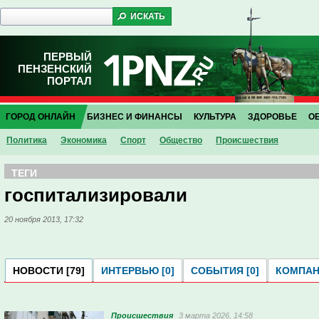
ПЕРВЫЙ
ПЕНЗЕНСКИЙ
ПОРТАЛ
ГОРОД ОНЛАЙН
БИЗНЕС И ФИНАНСЫ
КУЛЬТУРА
ЗДОРОВЬЕ
О
Политика
Экономика
Спорт
Общество
Проиcшествия
ТЕГИ
госпитализировали
20 ноября 2013, 17:32
НОВОСТИ [79]
ИНТЕРВЬЮ [0]
СОБЫТИЯ [0]
КОМПАНИ
Проиcшествия
3 марта 2026, 14:58