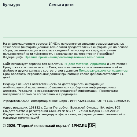
Культура
Семья и дети
На информационном ресурсе 1PNZ.ru применяются внешние рекомендательные
технологии (информационные технологии предоставления информации на основе
сбора, систематизации и анализа сведений, относящихся к предпочтениям
пользователей сети «Интернет», находящихся на территории Российской
Федерации)».
Правила применения рекомендательных технологий
.
Сайт использует сервисы веб-аналитики
Яндекс Метрика
,
AppMetrica
и LiveInternet.
Продолжая использовать этот Сайт, вы соглашаетесь с использованием cookie-
файлов и других данных в соответствии с данным
Пользовательским соглашением
.
Срок обработки персональных данных при помощи cookie-файлов составляет 14
дней.
Редакция не несет ответственность за достоверность информации,
опубликованной в рекламных объявлениях и сообщениях информационных
агентств. Редакция не предоставляет справочной информации. Перепечатка
материалов только по согласованию с редакцией.
Учредитель ООО "Информационное Бюро". ИНН 7325128341, ОГРН 1147325002549
Адрес редакции:
198332
г. Санкт-Петербург,
Брестский бульвар, 8А, офис 305
Свидетельство о регистрации СМИ ЭЛ № ФС 77 – 75998 выдано 13.06.2019г.
Федеральной службой по надзору в сфере связи, информационных технологий и
массовых коммуникаций
© 2026.
"Первый пензенский портал" 1PNZ.RU
18+