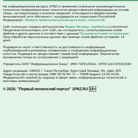
На информационном ресурсе 1PNZ.ru применяются внешние рекомендательные
технологии (информационные технологии предоставления информации на основе
сбора, систематизации и анализа сведений, относящихся к предпочтениям
пользователей сети «Интернет», находящихся на территории Российской
Федерации)».
Правила применения рекомендательных технологий
.
Сайт использует сервисы веб-аналитики
Яндекс Метрика
,
AppMetrica
и LiveInternet.
Продолжая использовать этот Сайт, вы соглашаетесь с использованием cookie-
файлов и других данных в соответствии с данным
Пользовательским соглашением
.
Срок обработки персональных данных при помощи cookie-файлов составляет 14
дней.
Редакция не несет ответственность за достоверность информации,
опубликованной в рекламных объявлениях и сообщениях информационных
агентств. Редакция не предоставляет справочной информации. Перепечатка
материалов только по согласованию с редакцией.
Учредитель ООО "Информационное Бюро". ИНН 7325128341, ОГРН 1147325002549
Адрес редакции:
198332
г. Санкт-Петербург,
Брестский бульвар, 8А, офис 305
Свидетельство о регистрации СМИ ЭЛ № ФС 77 – 75998 выдано 13.06.2019г.
Федеральной службой по надзору в сфере связи, информационных технологий и
массовых коммуникаций
© 2026.
"Первый пензенский портал" 1PNZ.RU
18+