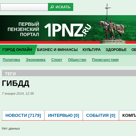
ПЕРВЫЙ
ПЕНЗЕНСКИЙ
ПОРТАЛ
ГОРОД ОНЛАЙН
БИЗНЕС И ФИНАНСЫ
КУЛЬТУРА
ЗДОРОВЬЕ
О
Политика
Экономика
Спорт
Общество
Проиcшествия
ТЕГИ
ГИБДД
7 января 2014, 12:38
НОВОСТИ [7179]
ИНТЕРВЬЮ [0]
СОБЫТИЯ [0]
КОМПА
Нет данных