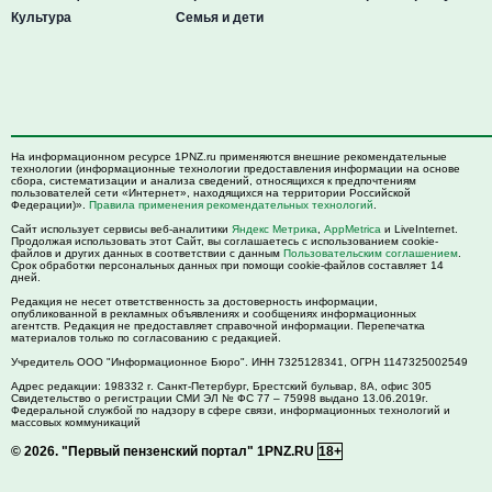
Культура
Семья и дети
На информационном ресурсе 1PNZ.ru применяются внешние рекомендательные
технологии (информационные технологии предоставления информации на основе
сбора, систематизации и анализа сведений, относящихся к предпочтениям
пользователей сети «Интернет», находящихся на территории Российской
Федерации)».
Правила применения рекомендательных технологий
.
Сайт использует сервисы веб-аналитики
Яндекс Метрика
,
AppMetrica
и LiveInternet.
Продолжая использовать этот Сайт, вы соглашаетесь с использованием cookie-
файлов и других данных в соответствии с данным
Пользовательским соглашением
.
Срок обработки персональных данных при помощи cookie-файлов составляет 14
дней.
Редакция не несет ответственность за достоверность информации,
опубликованной в рекламных объявлениях и сообщениях информационных
агентств. Редакция не предоставляет справочной информации. Перепечатка
материалов только по согласованию с редакцией.
Учредитель ООО "Информационное Бюро". ИНН 7325128341, ОГРН 1147325002549
Адрес редакции:
198332
г. Санкт-Петербург,
Брестский бульвар, 8А, офис 305
Свидетельство о регистрации СМИ ЭЛ № ФС 77 – 75998 выдано 13.06.2019г.
Федеральной службой по надзору в сфере связи, информационных технологий и
массовых коммуникаций
© 2026.
"Первый пензенский портал" 1PNZ.RU
18+