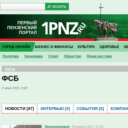
ПЕРВЫЙ
ПЕНЗЕНСКИЙ
ПОРТАЛ
ГОРОД ОНЛАЙН
БИЗНЕС И ФИНАНСЫ
КУЛЬТУРА
ЗДОРОВЬЕ
О
Политика
Экономика
Спорт
Общество
Проиcшествия
ТЕГИ
ФСБ
2 июня 2015, 9:08
НОВОСТИ [97]
ИНТЕРВЬЮ [0]
СОБЫТИЯ [0]
КОМПАНИ
Проиcшествия
29 марта 2017, 12:46