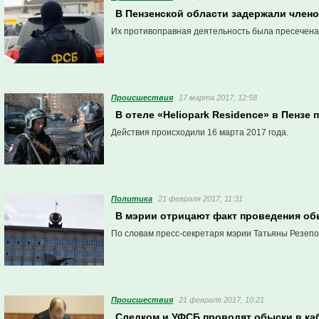
В Пензенской области задержали член
Их противоправная деятельность была пресечена
Проиcшествия
17 марта 2017, 12:58
В отеле «Heliopark Residence» в Пенз
Действия происходили 16 марта 2017 года.
Политика
21 февраля 2017, 11:31
В мэрии отрицают факт проведения об
По словам пресс-секретаря мэрии Татьяны Резепов
Проиcшествия
21 февраля 2017, 10:21
Следком и УФСБ проводят обыски в ка