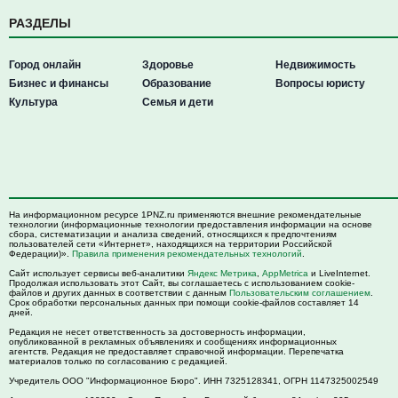
РАЗДЕЛЫ
Город онлайн
Здоровье
Недвижимость
Бизнес и финансы
Образование
Вопросы юристу
Культура
Семья и дети
На информационном ресурсе 1PNZ.ru применяются внешние рекомендательные
технологии (информационные технологии предоставления информации на основе
сбора, систематизации и анализа сведений, относящихся к предпочтениям
пользователей сети «Интернет», находящихся на территории Российской
Федерации)».
Правила применения рекомендательных технологий
.
Сайт использует сервисы веб-аналитики
Яндекс Метрика
,
AppMetrica
и LiveInternet.
Продолжая использовать этот Сайт, вы соглашаетесь с использованием cookie-
файлов и других данных в соответствии с данным
Пользовательским соглашением
.
Срок обработки персональных данных при помощи cookie-файлов составляет 14
дней.
Редакция не несет ответственность за достоверность информации,
опубликованной в рекламных объявлениях и сообщениях информационных
агентств. Редакция не предоставляет справочной информации. Перепечатка
материалов только по согласованию с редакцией.
Учредитель ООО "Информационное Бюро". ИНН 7325128341, ОГРН 1147325002549