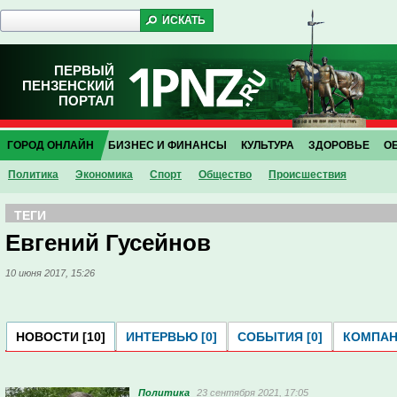
ПЕРВЫЙ
ПЕНЗЕНСКИЙ
ПОРТАЛ
ГОРОД ОНЛАЙН
БИЗНЕС И ФИНАНСЫ
КУЛЬТУРА
ЗДОРОВЬЕ
О
Политика
Экономика
Спорт
Общество
Проиcшествия
ТЕГИ
Евгений Гусейнов
10 июня 2017, 15:26
НОВОСТИ [10]
ИНТЕРВЬЮ [0]
СОБЫТИЯ [0]
КОМПАНИ
Политика
23 сентября 2021, 17:05