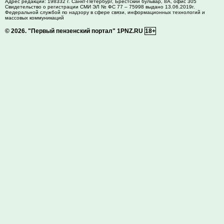
Адрес редакции:
198332
г. Санкт-Петербург,
Брестский бульвар, 8А, офис 305
Свидетельство о регистрации СМИ ЭЛ № ФС 77 – 75998 выдано 13.06.2019г.
Федеральной службой по надзору в сфере связи, информационных технологий и
массовых коммуникаций
© 2026.
"Первый пензенский портал" 1PNZ.RU
18+