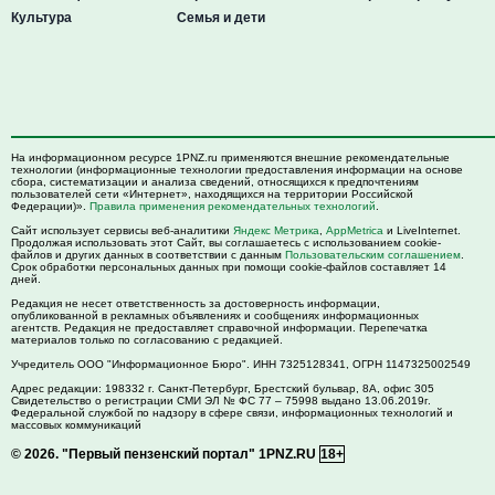
Культура
Семья и дети
На информационном ресурсе 1PNZ.ru применяются внешние рекомендательные
технологии (информационные технологии предоставления информации на основе
сбора, систематизации и анализа сведений, относящихся к предпочтениям
пользователей сети «Интернет», находящихся на территории Российской
Федерации)».
Правила применения рекомендательных технологий
.
Сайт использует сервисы веб-аналитики
Яндекс Метрика
,
AppMetrica
и LiveInternet.
Продолжая использовать этот Сайт, вы соглашаетесь с использованием cookie-
файлов и других данных в соответствии с данным
Пользовательским соглашением
.
Срок обработки персональных данных при помощи cookie-файлов составляет 14
дней.
Редакция не несет ответственность за достоверность информации,
опубликованной в рекламных объявлениях и сообщениях информационных
агентств. Редакция не предоставляет справочной информации. Перепечатка
материалов только по согласованию с редакцией.
Учредитель ООО "Информационное Бюро". ИНН 7325128341, ОГРН 1147325002549
Адрес редакции:
198332
г. Санкт-Петербург,
Брестский бульвар, 8А, офис 305
Свидетельство о регистрации СМИ ЭЛ № ФС 77 – 75998 выдано 13.06.2019г.
Федеральной службой по надзору в сфере связи, информационных технологий и
массовых коммуникаций
© 2026.
"Первый пензенский портал" 1PNZ.RU
18+