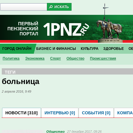
ПЕРВЫЙ
ПЕНЗЕНСКИЙ
ПОРТАЛ
ГОРОД ОНЛАЙН
БИЗНЕС И ФИНАНСЫ
КУЛЬТУРА
ЗДОРОВЬЕ
О
Политика
Экономика
Спорт
Общество
Проиcшествия
ТЕГИ
больница
2 апреля 2016, 9:49
НОВОСТИ [310]
ИНТЕРВЬЮ [0]
СОБЫТИЯ [0]
КОМПАН
Общество
27 декабря 2017, 09:26