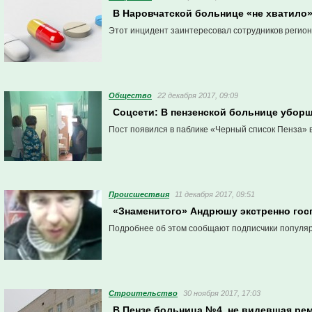
В Наровчатской больнице «не хватило»
Этот инцидент заинтересовал сотрудников регио
Общество
22 декабря 2017, 09:09
Cоцсети: В пензенской больнице убор
Пост появился в паблике «Черный список Пенза» 
Проиcшествия
11 декабря 2017, 09:51
«Знаменитого» Андрюшу экстренно гос
Подробнее об этом сообщают подписчики популяр
Строительство
30 ноября 2017, 17:03
В Пензе больница №4, не видевшая рем